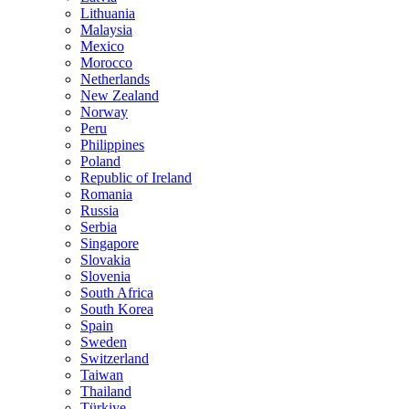
Lithuania
Malaysia
Mexico
Morocco
Netherlands
New Zealand
Norway
Peru
Philippines
Poland
Republic of Ireland
Romania
Russia
Serbia
Singapore
Slovakia
Slovenia
South Africa
South Korea
Spain
Sweden
Switzerland
Taiwan
Thailand
Türkiye