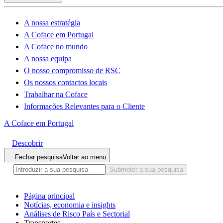
A nossa estratégia
A Coface em Portugal
A Coface no mundo
A nossa equipa
O nosso compromisso de RSC
Os nossos contactos locais
Trabalhar na Coface
Informações Relevantes para o Cliente
A Coface em Portugal
Descobrir
Fechar pesquisa
Voltar ao menu
Submeter a sua pesquisa
Página principal
Notícias, economia e insights
Análises de Risco País e Sectorial
Transportes