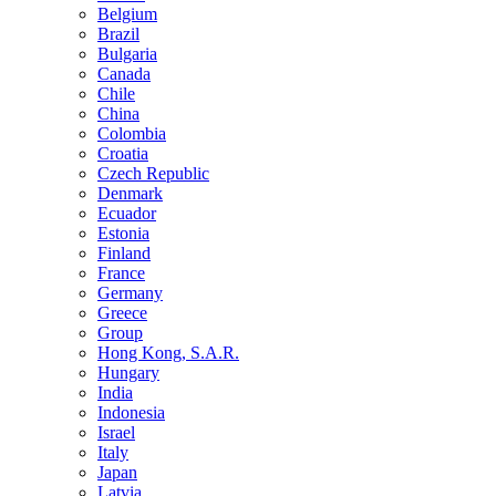
Belgium
Brazil
Bulgaria
Canada
Chile
China
Colombia
Croatia
Czech Republic
Denmark
Ecuador
Estonia
Finland
France
Germany
Greece
Group
Hong Kong, S.A.R.
Hungary
India
Indonesia
Israel
Italy
Japan
Latvia