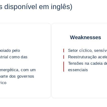
disponível em inglês)
Weaknesses
poiado pelo
Setor cíclico, sensí
strial como das
Reestruturação acel
Tensões na cadeia d
energética, com um
essenciais
 parte dos governos
rico