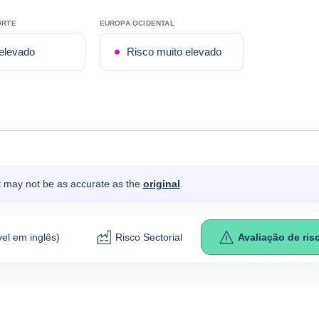
ORTE
EUROPA OCIDENTAL
elevado
Risco muito elevado
It may not be as accurate as the
original
.
el em inglês)
Risco Sectorial
Avaliação de ris