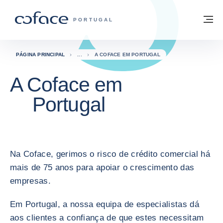
Aceder ao conteúdo
Voltar à página principal
M
COFACE FOR TRADE - HOMEPAGE DO 
PORTUGAL
PÁGINA PRINCIPAL
A COFACE EM PORTUGAL
A Coface em
Portugal
Na Coface, gerimos o risco de crédito comercial há
mais de 75 anos para apoiar o crescimento das
empresas.
Em Portugal, a nossa equipa de especialistas dá
aos clientes a confiança de que estes necessitam