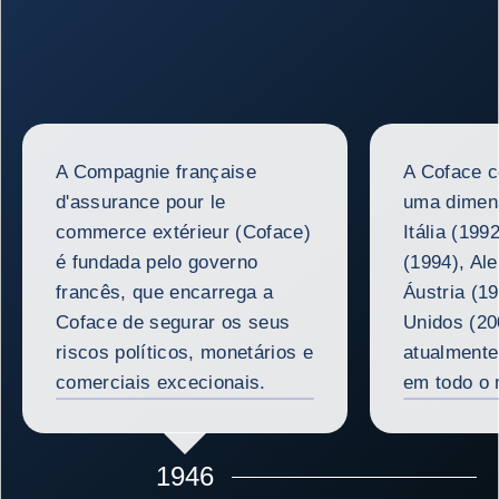
A Compagnie française
A Coface 
d'assurance pour le
uma dimens
commerce extérieur (Coface)
Itália (199
é fundada pelo governo
(1994), Al
francês, que encarrega a
Áustria (1
Coface de segurar os seus
Unidos (200
riscos políticos, monetários e
atualmente
AMPLIAR A IMAGEM
comerciais excecionais.
em todo o
1946