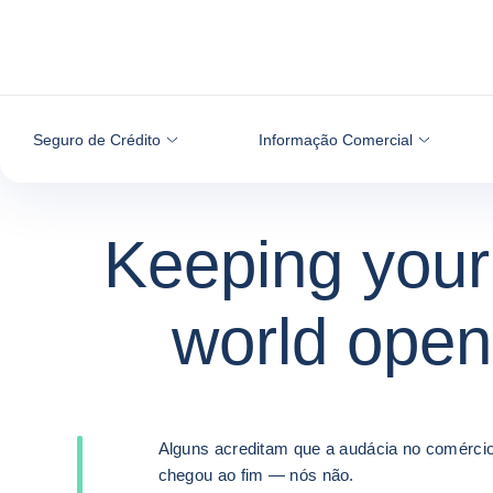
Aceder ao conteúdo
Seguro de Crédito
Informação Comercial
Recuperação 
Keeping your
Como
Informação C
Recuperação 
Keeping your
Garantidos
Garantidos
world open
funciona o
decisões m
world open
seguro
e melhor fun
em qualque
em qualque
Alguns acreditam que a audácia no comércio
Alguns acreditam que a audácia no comércio
chegou ao fim — nós não.
chegou ao fim — nós não.