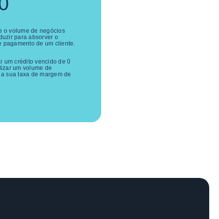
0
e o volume de negócios
duzir para absorver o
e pagamento de um cliente.
r um crédito vencido de
0
alizar um volume de
 a sua taxa de margem de