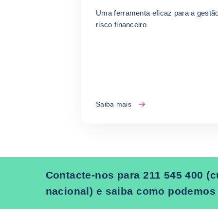
Uma ferramenta eficaz para a gestã
risco financeiro
Saiba mais
Contacte-nos para 211 545 400 (c
nacional) e saiba como podemos 