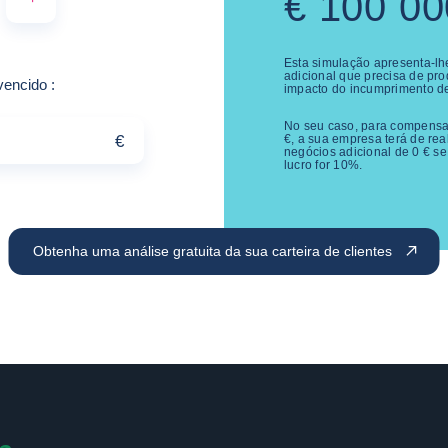
€
100 00
Esta simulação apresenta-lh
adicional que precisa de pro
Exemplo: 10,000
 vencido
:
impacto do incumprimento d
No seu caso, para compensa
€
€
, a sua empresa terá de re
negócios adicional de
0
€
se
lucro for
10
%.
Obtenha uma análise gratuita da sua carteira de clientes