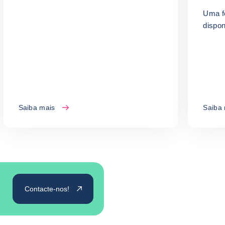
Uma f
dispon
Saiba mais
Saiba
Contacte-nos!