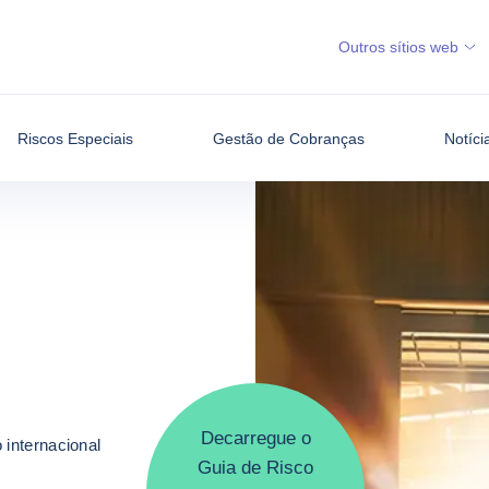
Outros sítios web
Riscos Especiais
Gestão de Cobranças
Notíci
de Créditos
omercial:
de Créditos
ais rápidas,
damentadas!
r país
r país
Decarregue o
Decarregue o
 internacional
 internacional
Guia de Risco
Guia de Risco