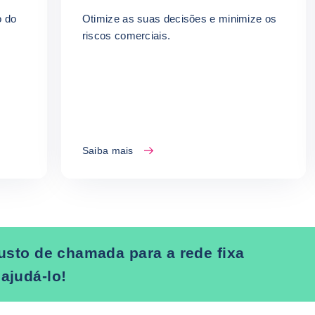
Comerciais da
o do
Otimize as suas decisões e minimize os
Coface.
riscos comerciais.
Saiba mais
usto de chamada para a rede fixa
ajudá-lo!