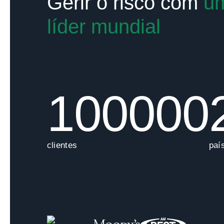
Gerir o risco com
u
líder mundial
100000
clientes
paí