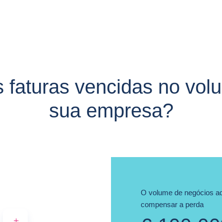
s faturas vencidas no vol
sua empresa?
O volume de negócios ad
compensar a perda
+