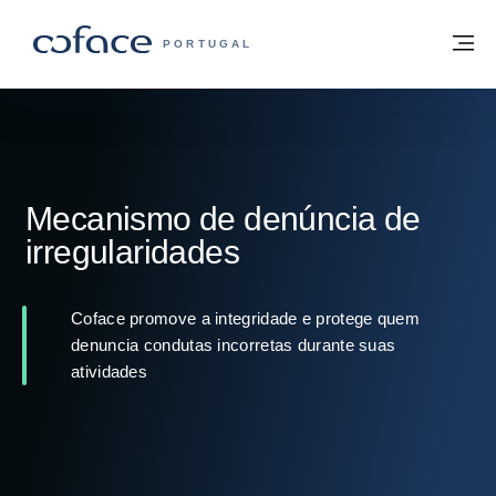
Aceder ao conteúdo
Voltar à página principal
M
COFACE FOR TRADE - HOMEPAGE DO 
PORTUGAL
Mecanismo de denúncia de
irregularidades
Coface promove a integridade e protege quem
denuncia condutas incorretas durante suas
atividades