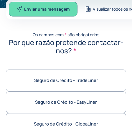
Enviar uma mensagem
Visualizar todos os n
Enviar uma mensagem
Os campos com
*
são obrigatórios
Por que razão pretende contactar-
nos?
*
Seguro de Crédito - TradeLiner
Seguro de Crédito - EasyLiner
Seguro de Crédito - GlobaLiner