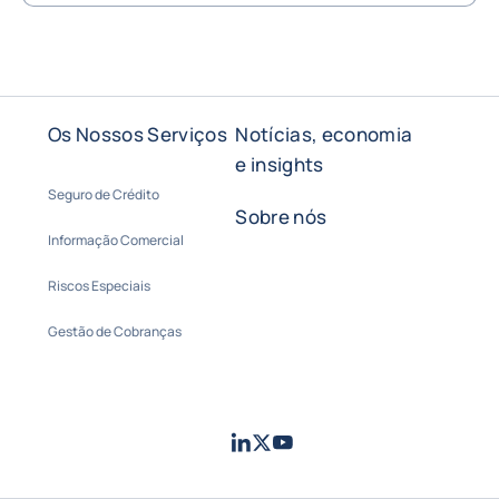
Return to Contacte-nos
Os Nossos Serviços
Notícias, economia
e insights
Seguro de Crédito
Sobre nós
Informação Comercial
Riscos Especiais
Gestão de Cobranças
LinkedIn
Twitter
Youtube
- Coface
- Coface
- Coface