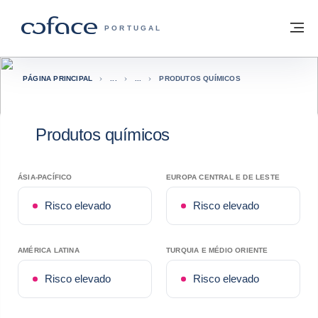
Aceder ao conteúdo
Voltar à página principal
M
COFACE FOR TRADE - HOMEPAGE DO 
PORTUGAL
PÁGINA PRINCIPAL
PRODUTOS QUÍMICOS
Produtos químicos
ÁSIA-PACÍFICO
EUROPA CENTRAL E DE LESTE
Risco elevado
Risco elevado
AMÉRICA LATINA
TURQUIA E MÉDIO ORIENTE
Risco elevado
Risco elevado