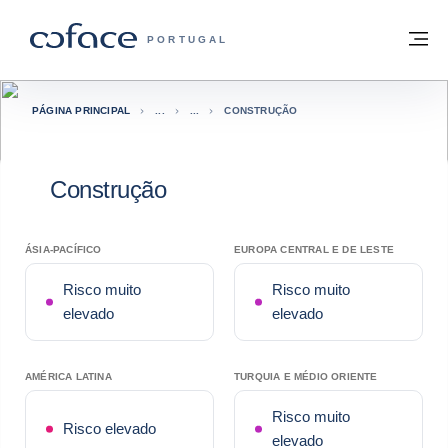
Aceder ao conteúdo
Voltar à página principal
M
COFACE FOR TRADE - HOMEPAGE DO 
PORTUGAL
PÁGINA PRINCIPAL
CONSTRUÇÃO
Construção
ÁSIA-PACÍFICO
EUROPA CENTRAL E DE LESTE
Risco muito
Risco muito
elevado
elevado
AMÉRICA LATINA
TURQUIA E MÉDIO ORIENTE
Risco muito
Risco elevado
elevado