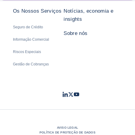
Os Nossos Serviços
Notícias, economia e
insights
Seguro de Crédito
Sobre nós
Informação Comercial
Riscos Especiais
Gestão de Cobranças
LinkedIn
Twitter
Youtube
- Coface
- Coface
- Coface
AVISO LEGAL
POLÍTICA DE PROTEÇÃO DE DADOS