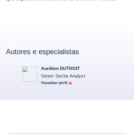
Autores e especialistas
Aurélien DUTHOIT
Senior Sector Analyst
Visualizar perfil
Aurélien Duthoit Linkedin profile