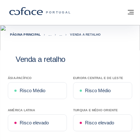
Aceder ao conteúdo
Voltar à página principal
M
COFACE FOR TRADE - HOMEPAGE DO 
PORTUGAL
PÁGINA PRINCIPAL
VENDA A RETALHO
Venda a retalho
ÁSIA-PACÍFICO
EUROPA CENTRAL E DE LESTE
Risco Médio
Risco Médio
AMÉRICA LATINA
TURQUIA E MÉDIO ORIENTE
Risco elevado
Risco elevado