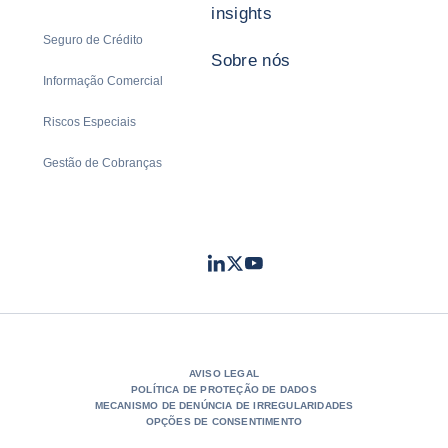
insights
Seguro de Crédito
Sobre nós
Informação Comercial
Riscos Especiais
Gestão de Cobranças
LinkedIn
Twitter
Youtube
- Coface
- Coface
- Coface
AVISO LEGAL
POLÍTICA DE PROTEÇÃO DE DADOS
MECANISMO DE DENÚNCIA DE IRREGULARIDADES
OPÇÕES DE CONSENTIMENTO