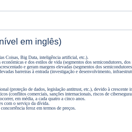
ível em inglês)
 Coisas, Big Data, inteligência artificial, etc.).
s económicas e dos estilos de vida (segmentos dos semicondutores, dos 
 acrescentado e geram margens elevadas (segmentos dos semicondutores,
das barreiras à entrada (investigação e desenvolvimento, infraestrutura
onal (proteção de dados, legislação antitrust, etc.), devido à crescente 
cos (conflitos comerciais, sanções internacionais, riscos de cibersegura
ocorrer, em média, a cada quatro a cinco anos.
s com o serviço da dívida.
concorrência feroz em termos de preços.