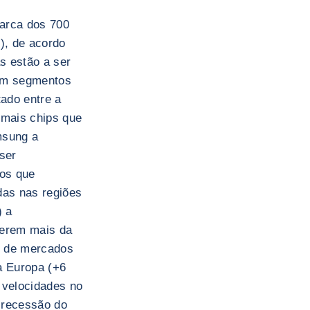
arca dos 700
), de acordo
s estão a ser
 em segmentos
tado entre a
 mais chips que
msung a
ser
sos que
das nas regiões
) a
derem mais da
os de mercados
 a Europa (+6
 velocidades no
 recessão do