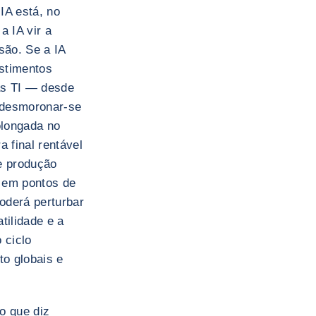
IA está, no
a IA vir a
são. Se a IA
estimentos
as TI — desde
 desmoronar-se
olongada no
a final rentável
e produção
 em pontos de
oderá perturbar
tilidade e a
 ciclo
to globais e
o que diz