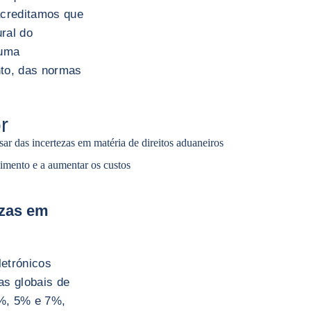
 acreditamos que
ral do
 uma
to, das normas
r
ar das incertezas em matéria de direitos aduaneiros
scimento e a aumentar os custos
ezas em
etrónicos
as globais de
%, 5% e 7%,