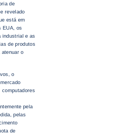
oria de
se revelado
que está em
s EUA, os
 industrial e as
ias de produtos
 atenuar o
vos, o
m mercado
s, computadores
ntemente pela
dida, pelas
cimento
uota de