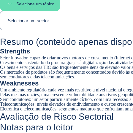
Selecione um tópico
Select page section
Selecionar um sector
Resumo (conteúdo apenas dispon
Strengths
Setor inovador, capaz de criar novos motores de crescimento (Internet das
Crescimento sustentado da procura graças à digitalização das atividade
Os bens e serviços das TIC são frequentemente itens de elevado valor
Os mercados de produtos são frequentemente concentrados devido às eleva
semicondutores e das telecomunicações.
Weaknesses
Um ambiente regulatório cada vez mais restritivo a nível nacional e regi
Pelas mesmas razões, uma crescente vulnerabilidade aos riscos geopolíti
Semicondutores: um setor particularmente cíclico, com uma recessão a 
Telecomunicações: níveis elevados de endividamento e custos crescente
Eletrónica e telecomunicações: segmentos maduros que enfrentam uma 
Avaliação de Risco Sectorial
Notas para o leitor