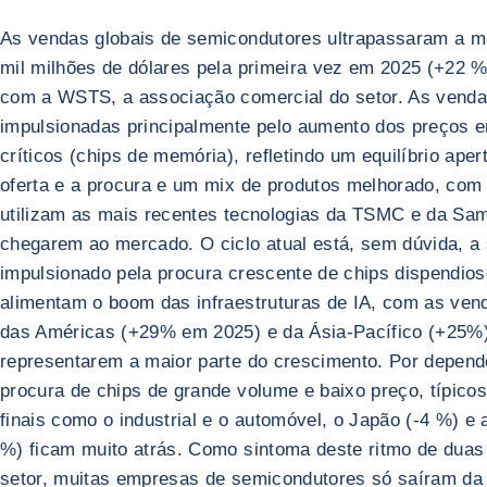
As vendas globais de semicondutores ultrapassaram a m
mil milhões de dólares pela primeira vez em 2025 (+22 %
com a WSTS, a associação comercial do setor. As venda
impulsionadas principalmente pelo aumento dos preços
críticos (chips de memória), refletindo um equilíbrio aper
oferta e a procura e um mix de produtos melhorado, com
utilizam as mais recentes tecnologias da TSMC e da Sa
chegarem ao mercado. O ciclo atual está, sem dúvida, a 
impulsionado pela procura crescente de chips dispendio
alimentam o boom das infraestruturas de IA, com as ven
das Américas (+29% em 2025) e da Ásia-Pacífico (+25%
representarem a maior parte do crescimento. Por depen
procura de chips de grande volume e baixo preço, típic
finais como o industrial e o automóvel, o Japão (-4 %) e
%) ficam muito atrás. Como sintoma deste ritmo de duas
setor, muitas empresas de semicondutores só saíram da