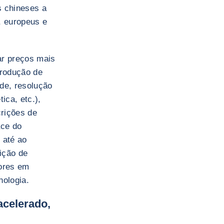
s chineses a
, europeus e
ar preços mais
trodução de
de, resolução
ica, etc.),
crições de
ace do
 até ao
ição de
dores em
nologia.
acelerado,