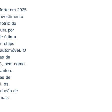
forte em 2025,
investimento
motriz do
ura por
e última
s chips
r automóvel. O
as de
A), bem como
anto o
as de
0, os
odução de
 mais