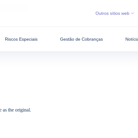
PAÍS E SECTORIAL
TIC
Outros sítios web
Riscos Especiais
Gestão de Cobranças
Notíci
e as the
original
.