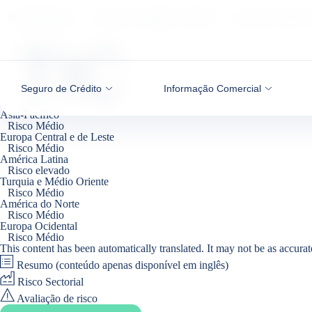
Aceder ao conteúdo
PÁGINA PRINCIPAL
NOTÍCIAS, ECONOMIA E INSIGHTS
ANÁLISES DE RISCO 
TIC
Seguro de Crédito
Informação Comercial
Ásia-Pacífico
Risco Médio
Europa Central e de Leste
Risco Médio
América Latina
Risco elevado
Turquia e Médio Oriente
Risco Médio
América do Norte
Risco Médio
Europa Ocidental
Risco Médio
This content has been automatically translated. It may not be as accurat
Resumo (conteúdo apenas disponível em inglês)
Risco Sectorial
Avaliação de risco