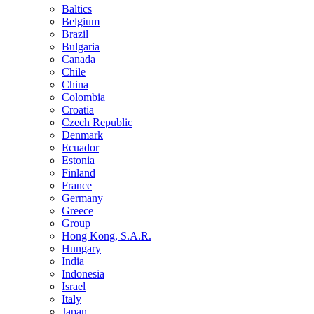
Baltics
Belgium
Brazil
Bulgaria
Canada
Chile
China
Colombia
Croatia
Czech Republic
Denmark
Ecuador
Estonia
Finland
France
Germany
Greece
Group
Hong Kong, S.A.R.
Hungary
India
Indonesia
Israel
Italy
Japan