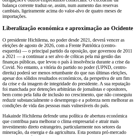
balança corrente traduz-se, assim, num aumento das reservas
cambiais, ligeiramente acima do valor-alvo de quatro meses de
importações.
Liberalização económica e aproximação ao Ocidente
O presidente Hichilema, no poder desde 2021, deverá vencer as
eleições de agosto de 2026, com a Frente Patriótica (centro-
esquerda) — o principal partido da oposição, que governou de 2011
a 2021 — a continuar a ser alvo de críticas pela má gestão das
finanças públicas, que levou o país à insolvência durante a crise da
Covid. No entanto, a vitória do partido no poder (UPND, centro-
direita) poderá ser menos retumbante do que nas últimas eleições,
apesar dos sólidos resultados económicos, da perspetiva de um fim
da crise e da imagem de integridade do presidente. A sua reputação
foi manchada por detenções arbitrárias de jornalistas e opositores,
bem como pela falta de inclusão no crescimento, que não conseguiu
reduzir substancialmente o desemprego e a pobreza nem melhorar as
condições de vida das pessoas mais vulneráveis do país.
Hakainde Hichilema defende uma política de abertura económica
que contribua para melhorar o clima empresarial e atrair mais
investimento direto estrangeiro, particularmente nos setores da
mineração, da energia e da agricultura. Esta postura pró-mercado