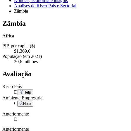
Notícias, economia e insights
Análises de Risco País e Sectorial
Zâmbia
Zâmbia
África
PIB per capita ($)
$1,369.0
População (em 2021)
20,6 milhões
Avaliação
Risco País
D
Help
Ambiente Empresarial
C
Help
Anteriormente
D
Anteriormente