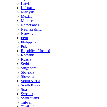
Latvia
Lithuania
Malaysia
Mexico
Morocco
Netherlands
New Zealand
Norway
Peru
Philippines
Poland
Republic of Ireland
Romania
Russia
Serbia
Singapore
Slovakia
Slovenia
South Africa
South Korea
Spain
Sweden
Switzerland
Taiwan
Thailand