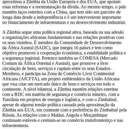
aproximou a Zâmbia da União Europeia e dos EUA, que apoiam
estas reformas e a reestruturação da dívida. Ao mesmo tempo, o país
mantém laços estreitos com a China, que tem sido um parceiro de
longa data desde a independência e é um interveniente importante
no financiamento de infraestruturas e no desenvolvimento industrial.
A Zâmbia segue uma política regional ativa, baseada na sua adesão
a organizações africanas fundamentais e nas relações positivas com
os seus vizinhos. É membro da Comunidade de Desenvolvimento
da África Austral (SADC), que integra 16 países e tem como
objetivo promover a cooperação económica, a estabilidade política e
a segurança regional. Pertence também ao COMESA (Mercado
Comum da África Oriental e Austral), que promove a livre
circulação de bens, serviços e capitais entre os seus Estados-
Membros, e participa na Zona de Comércio Livre Continental
Africana (AfCFTA), um projeto emblemático da União Africana
que visa criar um mercado único de bens e serviços em todo o
continente. A nível bilateral, a Zâmbia mantém relações estreitas
com a RDC em matéria de segurança e comércio mineiro, com a
Tanzânia em projetos de energia e logística, e com o Zimbabué,
apesar de alguma tensão política causada pela aproximação da
Zâmbia aos EUA, em contraste com a preferência do Zimbabué pela
Rússia. As relações com o Maláui, Angola e Moçambique
continuam estáveis e centram-se no comércio transfronteiriço e nas
infraestruturas.