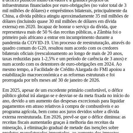
infraestruturas financiados por euro-obrigações (no valor total de 3
mil milhões de dólares) e empréstimos bilaterais, principalmente da
China, a dívida pública atingiu aproximadamente 35 mil milhões de
dólares (incluindo quase 30 mil milhões de dólares em dívida
externa) em 2020. Incapaz de honrar o serviço da dívida, que
representava mais de 50 % das receitas públicas, a Zâmbia foi o
primeiro país africano a entrar em incumprimento durante a
pandemia da COVID-19. Um processo de reestruturação, através do
quadro comum do G20, resultou num acordo com os credores
bilaterais oficiais (reescalonamento ao longo de mais de 20 anos,
taxas reduzidas para 1-2,5% e um período de carência de 3 anos) e
num acordo com os detentores de euro-obrigações em 2024. Ao
mesmo tempo, a Facilidade de Crédito Alargada do FMI apoiou a
estabilização macroeconómica e as reformas estruturais e foi
prorrogada por três meses até 30 de janeiro de 2026.
Em 2025, apesar de um excedente primário confortável, o défice
público global irá alargar-se e desviar-se da meta fixada no início do
ano, devido a um aumento das despesas excecionais para liquidar
pagamentos em atraso relativos à compra de combustíveis e ao
programa agrícola, bem como aos juros devidos sobre a dívida
externa reestruturada. Em 2026, prevê-se que o défice diminua: as
receitas fiscais aumentarão graças à melhoria das receitas da
mineração, à eliminação gradual de metade das isenções sobre
produtos manufaturados importados, ao aumento dos impostos