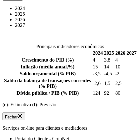
2024
2025
2026
2027
Principais indicadores económicos
2024
2025
2026
2027
Crescimento do PIB
(%)
4
3,8
4
Inflação
(média anual,%)
15
14
10
Saldo orçamental
(% PIB)
-3,5
-4,5
-2
Saldo da balança de transações correntes
-2,6
1,5
2,5
(% PIB)
Dívida pública / PIB
(% PIB)
124
92
80
(e): Estimativa (f): Previsão
Fechar
Serviços on-line para clientes e mediadores
Portal do Cliente - CofaNet