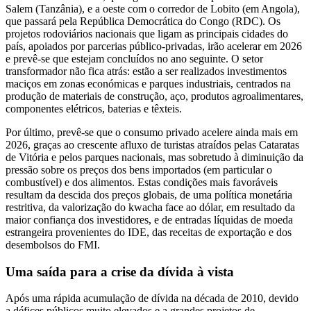
Salem (Tanzânia), e a oeste com o corredor de Lobito (em Angola),
que passará pela República Democrática do Congo (RDC). Os
projetos rodoviários nacionais que ligam as principais cidades do
país, apoiados por parcerias público-privadas, irão acelerar em 2026
e prevê-se que estejam concluídos no ano seguinte. O setor
transformador não fica atrás: estão a ser realizados investimentos
maciços em zonas económicas e parques industriais, centrados na
produção de materiais de construção, aço, produtos agroalimentares,
componentes elétricos, baterias e têxteis.
Por último, prevê-se que o consumo privado acelere ainda mais em
2026, graças ao crescente afluxo de turistas atraídos pelas Cataratas
de Vitória e pelos parques nacionais, mas sobretudo à diminuição da
pressão sobre os preços dos bens importados (em particular o
combustível) e dos alimentos. Estas condições mais favoráveis
resultam da descida dos preços globais, de uma política monetária
restritiva, da valorização do kwacha face ao dólar, em resultado da
maior confiança dos investidores, e de entradas líquidas de moeda
estrangeira provenientes do IDE, das receitas de exportação e dos
desembolsos do FMI.
Uma saída para a crise da dívida à vista
Após uma rápida acumulação de dívida na década de 2010, devido
a défices públicos muito elevados e a grandes projetos de