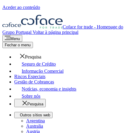
Aceder ao conteúdo
Coface for trade - Homepage do
Grupo
Portugal
Voltar à página principal
Menu
Fechar o menu
Pesquisa
Seguro de Crédito
Informação Comercial
Riscos Especiais
Gestão de Cobranças
Notícias, economia e insights
Sobre nós
Pesquisa
Outros sítios web
Argentina
Australia
Austria