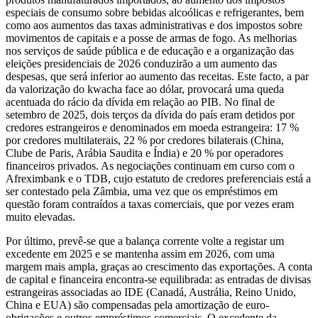
especiais de consumo sobre bebidas alcoólicas e refrigerantes, bem
como aos aumentos das taxas administrativas e dos impostos sobre
movimentos de capitais e a posse de armas de fogo. As melhorias
nos serviços de saúde pública e de educação e a organização das
eleições presidenciais de 2026 conduzirão a um aumento das
despesas, que será inferior ao aumento das receitas. Este facto, a par
da valorização do kwacha face ao dólar, provocará uma queda
acentuada do rácio da dívida em relação ao PIB. No final de
setembro de 2025, dois terços da dívida do país eram detidos por
credores estrangeiros e denominados em moeda estrangeira: 17 %
por credores multilaterais, 22 % por credores bilaterais (China,
Clube de Paris, Arábia Saudita e Índia) e 20 % por operadores
financeiros privados. As negociações continuam em curso com o
Afreximbank e o TDB, cujo estatuto de credores preferenciais está a
ser contestado pela Zâmbia, uma vez que os empréstimos em
questão foram contraídos a taxas comerciais, que por vezes eram
muito elevadas.
Por último, prevê-se que a balança corrente volte a registar um
excedente em 2025 e se mantenha assim em 2026, com uma
margem mais ampla, graças ao crescimento das exportações. A conta
de capital e financeira encontra-se equilibrada: as entradas de divisas
estrangeiras associadas ao IDE (Canadá, Austrália, Reino Unido,
China e EUA) são compensadas pela amortização de euro-
obrigações e outros empréstimos comerciais. O excedente da