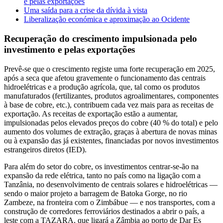
e pelas exportações
Uma saída para a crise da dívida à vista
Liberalização económica e aproximação ao Ocidente
Recuperação do crescimento impulsionada pelo
investimento e pelas exportações
Prevê-se que o crescimento registe uma forte recuperação em 2025,
após a seca que afetou gravemente o funcionamento das centrais
hidroelétricas e a produção agrícola, que, tal como os produtos
manufaturados (fertilizantes, produtos agroalimentares, componentes
à base de cobre, etc.), contribuem cada vez mais para as receitas de
exportação. As receitas de exportação estão a aumentar,
impulsionadas pelos elevados preços do cobre (40 % do total) e pelo
aumento dos volumes de extração, graças à abertura de novas minas
ou à expansão das já existentes, financiadas por novos investimentos
estrangeiros diretos (IED).
Para além do setor do cobre, os investimentos centrar-se-ão na
expansão da rede elétrica, tanto no país como na ligação com a
Tanzânia, no desenvolvimento de centrais solares e hidroelétricas —
sendo o maior projeto a barragem de Batoka Gorge, no rio
Zambeze, na fronteira com o Zimbábue — e nos transportes, com a
construção de corredores ferroviários destinados a abrir o país, a
leste com a TAZARA, que ligará a Zâmbia ao porto de Dar Es