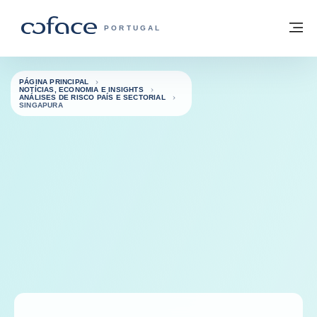
Aceder ao conteúdo
Voltar à página principal
M
COFACE FOR TRADE - HOMEPAGE DO 
PORTUGAL
PÁGINA PRINCIPAL
NOTÍCIAS, ECONOMIA E INSIGHTS
ANÁLISES DE RISCO PAÍS E SECTORIAL
SINGAPURA