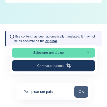
This content has been automatically translated. It may not
be as accurate as the
original
.
Selecione um tópico
Selecionar a secção da página
Comparar países
Pesquisar um paí
OK
Pesquisar um país
0
suggestions