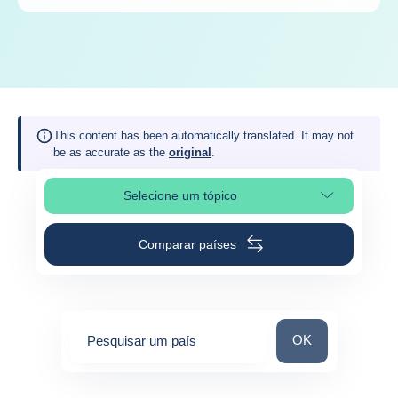
This content has been automatically translated. It may not
be as accurate as the
original
.
Selecione um tópico
Selecionar a secção da página
Comparar países
Pesquisar um paí
OK
Pesquisar um país
0
suggestions