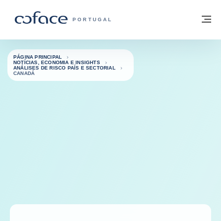
Aceder ao conteúdo
Voltar à página principal
M
COFACE FOR TRADE - HOMEPAGE DO 
PORTUGAL
PÁGINA PRINCIPAL
NOTÍCIAS, ECONOMIA E INSIGHTS
ANÁLISES DE RISCO PAÍS E SECTORIAL
CANADÁ