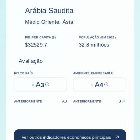
Arábia Saudita
Médio Oriente, Ásia
PIB PER CAPITA ($)
POPULAÇÃO (EM 2021)
$32529.7
32,8 milhões
Avaliação
RISCO PAÍS
AMBIENTE EMPRESARIAL
A
A
3
Help
4
Help
A3
B
ANTERIORMENTE
ANTERIORMENTE
Ver outros indicadores económicos principais