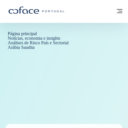
Aceder ao conteúdo
Voltar à página principal
M
COFACE FOR TRADE - HOMEPAGE DO 
PORTUGAL
Página principal
Notícias, economia e insights
Análises de Risco País e Sectorial
Arábia Saudita