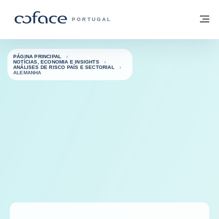
Aceder ao conteúdo
Voltar à página principal
M
COFACE FOR TRADE - HOMEPAGE DO 
PORTUGAL
PÁGINA PRINCIPAL
NOTÍCIAS, ECONOMIA E INSIGHTS
ANÁLISES DE RISCO PAÍS E SECTORIAL
ALEMANHA