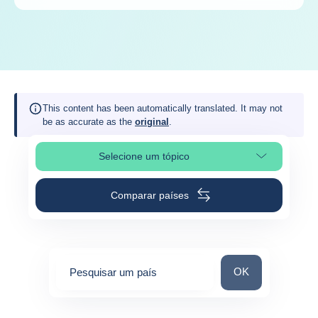
This content has been automatically translated. It may not
be as accurate as the
original
.
Selecione um tópico
Selecionar a secção da página
Comparar países
Pesquisar um paí
OK
Pesquisar um país
0
suggestions