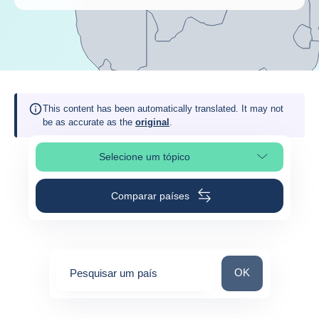
This content has been automatically translated. It may not
be as accurate as the
original
.
Selecione um tópico
Selecionar a secção da página
Comparar países
Pesquisar um paí
OK
Pesquisar um país
0
suggestions