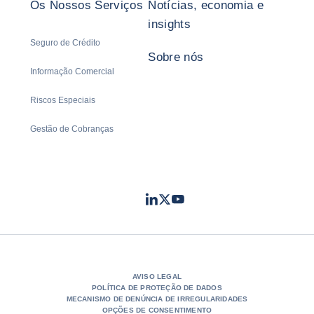
Os Nossos Serviços
Notícias, economia e
insights
Seguro de Crédito
Sobre nós
Informação Comercial
Riscos Especiais
Gestão de Cobranças
LinkedIn
Twitter
Youtube
- Coface
- Coface
- Coface
AVISO LEGAL
POLÍTICA DE PROTEÇÃO DE DADOS
MECANISMO DE DENÚNCIA DE IRREGULARIDADES
OPÇÕES DE CONSENTIMENTO