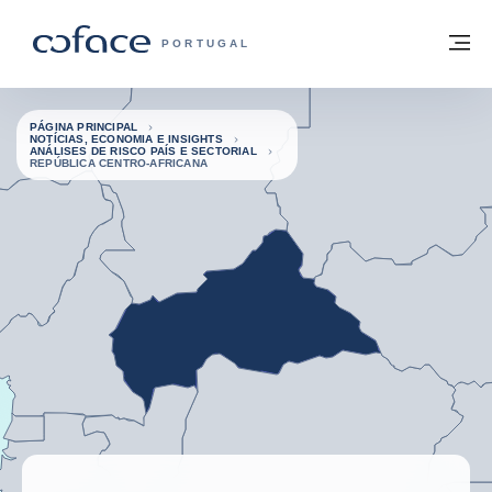
Aceder ao conteúdo
Voltar à página principal
M
COFACE FOR TRADE - HOMEPAGE DO 
PORTUGAL
PÁGINA PRINCIPAL
NOTÍCIAS, ECONOMIA E INSIGHTS
ANÁLISES DE RISCO PAÍS E SECTORIAL
REPÚBLICA CENTRO-AFRICANA