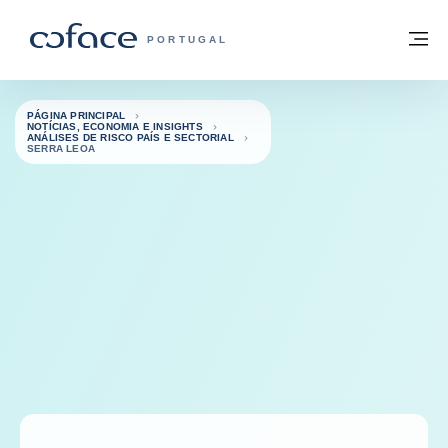
Aceder ao conteúdo
Voltar à página principal
M
COFACE FOR TRADE - HOMEPAGE DO 
PORTUGAL
PÁGINA PRINCIPAL
NOTÍCIAS, ECONOMIA E INSIGHTS
ANÁLISES DE RISCO PAÍS E SECTORIAL
SERRA LEOA