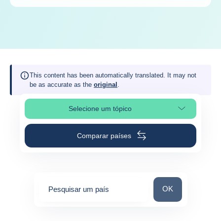
This content has been automatically translated. It may not
be as accurate as the
original
.
Selecione um tópico
Selecionar a secção da página
Comparar países
Pesquisar um paí
OK
Pesquisar um país
0
suggestions