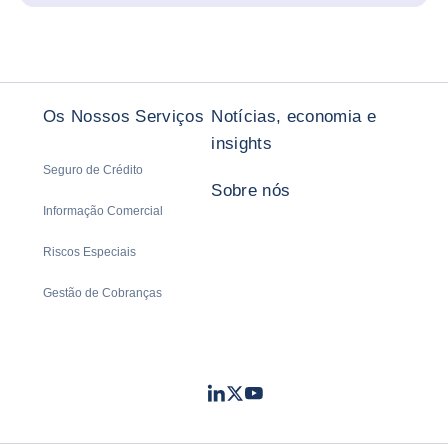
Os Nossos Serviços
Notícias, economia e
insights
Seguro de Crédito
Sobre nós
Informação Comercial
Riscos Especiais
Gestão de Cobranças
LinkedIn
Twitter
Youtube
- Coface
- Coface
- Coface