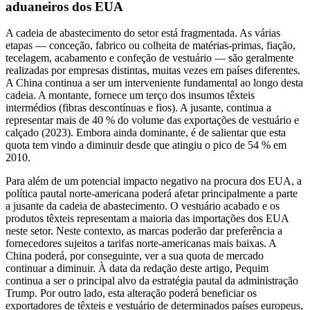
aduaneiros dos EUA
A cadeia de abastecimento do setor está fragmentada. As várias
etapas — conceção, fabrico ou colheita de matérias-primas, fiação,
tecelagem, acabamento e confeção de vestuário — são geralmente
realizadas por empresas distintas, muitas vezes em países diferentes.
A China continua a ser um interveniente fundamental ao longo desta
cadeia. A montante, fornece um terço dos insumos têxteis
intermédios (fibras descontínuas e fios). A jusante, continua a
representar mais de 40 % do volume das exportações de vestuário e
calçado (2023). Embora ainda dominante, é de salientar que esta
quota tem vindo a diminuir desde que atingiu o pico de 54 % em
2010.
Para além de um potencial impacto negativo na procura dos EUA, a
política pautal norte-americana poderá afetar principalmente a parte
a jusante da cadeia de abastecimento. O vestuário acabado e os
produtos têxteis representam a maioria das importações dos EUA
neste setor. Neste contexto, as marcas poderão dar preferência a
fornecedores sujeitos a tarifas norte-americanas mais baixas. A
China poderá, por conseguinte, ver a sua quota de mercado
continuar a diminuir. À data da redação deste artigo, Pequim
continua a ser o principal alvo da estratégia pautal da administração
Trump. Por outro lado, esta alteração poderá beneficiar os
exportadores de têxteis e vestuário de determinados países europeus,