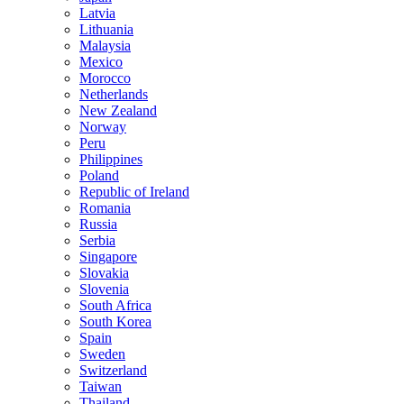
Latvia
Lithuania
Malaysia
Mexico
Morocco
Netherlands
New Zealand
Norway
Peru
Philippines
Poland
Republic of Ireland
Romania
Russia
Serbia
Singapore
Slovakia
Slovenia
South Africa
South Korea
Spain
Sweden
Switzerland
Taiwan
Thailand