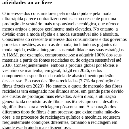
atividades ao ar livre
O interesse dos consumidores pela moda rápida e pela moda
ultrarrápida parece contradizer o entusiasmo crescente por uma
produção de vestuário mais responsável e ecológica, que oferece
menos artigos a preços geralmente mais elevados. No entanto, a
divisão entre a moda rápida e a moda sustentável não é absoluta.
Conscientes do crescente interesse dos consumidores e dos governos
por estas questões, as marcas de moda, incluindo os gigantes da
moda rápida, estão a integrar a sustentabilidade nas suas estratégias.
A H&M, por exemplo, comprometeu-se a adquirir 100% dos seus
materiais a partir de fontes recicladas ou de origem sustentável até
2030. Consequentemente, embora a procura global por têxteis e
vestuário se mantenha, em geral, frágil em 2026, certos
componentes específicos da cadeia de abastecimento poderão
destacar-se. É o caso das fibras recicladas (7,7% da produção de
fibras têxteis em 2023). No entanto, a quota de mercado das fibras
recicladas tem estagnado nos últimos anos, em grande parte devido
aos custos de produção mais elevados. Além disso, a utilização
generalizada de misturas de fibras nos têxteis apresenta desafios
significativos para a reciclagem pós-consumo. A separação dos
diferentes tipos de fibras é um processo que exige muita mão-de-
obra, e os processos de reciclagem química e mecânica requerem
frequentemente condições diferentes, tornando a reciclagem em
grande escala ainda mais dispendiosa.