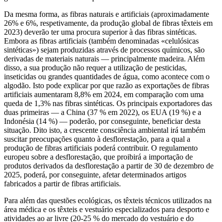
Da mesma forma, as fibras naturais e artificiais (aproximadamente
26% e 6%, respetivamente, da produção global de fibras têxteis em
2023) deverão ter uma procura superior à das fibras sintéticas.
Embora as fibras artificiais (também denominadas «celulósicas
sintéticas») sejam produzidas através de processos químicos, são
derivadas de materiais naturais — principalmente madeira. Além
disso, a sua produção não requer a utilização de pesticidas,
inseticidas ou grandes quantidades de água, como acontece com o
algodão. Isto pode explicar por que razão as exportações de fibras
artificiais aumentaram 8,8% em 2024, em comparação com uma
queda de 1,3% nas fibras sintéticas. Os principais exportadores das
duas primeiras — a China (37 % em 2022), os EUA (19 %) e a
Indonésia (14 %) — poderão, por conseguinte, beneficiar desta
situação. Dito isto, a crescente consciência ambiental irá também
suscitar preocupações quanto à desflorestação, para a qual a
produção de fibras artificiais poderá contribuir. O regulamento
europeu sobre a desflorestação, que proibirá a importação de
produtos derivados da desflorestação a partir de 30 de dezembro de
2025, poderá, por conseguinte, afetar determinados artigos
fabricados a partir de fibras artificiais.
Para além das questões ecológicas, os têxteis técnicos utilizados na
área médica e os têxteis e vestuário especializados para desporto e
atividades ao ar livre (20-25 % do mercado do vestuário e do