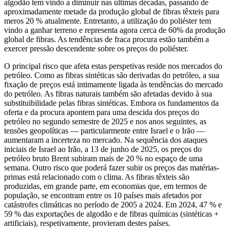
algodão tem vindo a diminuir nas últimas décadas, passando de
aproximadamente metade da produção global de fibras têxteis para
meros 20 % atualmente. Entretanto, a utilização do poliéster tem
vindo a ganhar terreno e representa agora cerca de 60% da produção
global de fibras. As tendências de fraca procura estão também a
exercer pressão descendente sobre os preços do poliéster.
O principal risco que afeta estas perspetivas reside nos mercados do
petróleo. Como as fibras sintéticas são derivadas do petróleo, a sua
fixação de preços está intimamente ligada às tendências do mercado
do petróleo. As fibras naturais também são afetadas devido à sua
substituibilidade pelas fibras sintéticas. Embora os fundamentos da
oferta e da procura apontem para uma descida dos preços do
petróleo no segundo semestre de 2025 e nos anos seguintes, as
tensões geopolíticas — particularmente entre Israel e o Irão —
aumentaram a incerteza no mercado. Na sequência dos ataques
iniciais de Israel ao Irão, a 13 de junho de 2025, os preços do
petróleo bruto Brent subiram mais de 20 % no espaço de uma
semana. Outro risco que poderá fazer subir os preços das matérias-
primas está relacionado com o clima. As fibras têxteis são
produzidas, em grande parte, em economias que, em termos de
população, se encontram entre os 10 países mais afetados por
catástrofes climáticas no período de 2005 a 2024. Em 2024, 47 % e
59 % das exportações de algodão e de fibras químicas (sintéticas +
artificiais), respetivamente, provieram destes países.