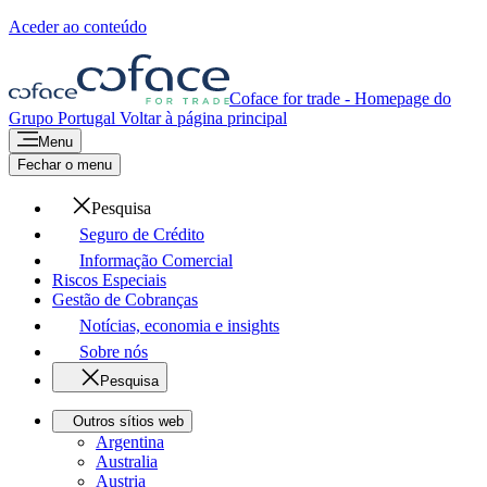
Aceder ao conteúdo
Coface for trade - Homepage do
Grupo
Portugal
Voltar à página principal
Menu
Fechar o menu
Pesquisa
Seguro de Crédito
Informação Comercial
Riscos Especiais
Gestão de Cobranças
Notícias, economia e insights
Sobre nós
Pesquisa
Outros sítios web
Argentina
Australia
Austria