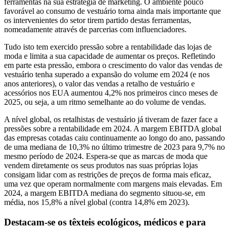
ferramentas na sua estratégia de marketing. O ambiente pouco
favorável ao consumo de vestuário torna ainda mais importante que
os intervenientes do setor tirem partido destas ferramentas,
nomeadamente através de parcerias com influenciadores.
Tudo isto tem exercido pressão sobre a rentabilidade das lojas de
moda e limita a sua capacidade de aumentar os preços. Refletindo
em parte esta pressão, embora o crescimento do valor das vendas de
vestuário tenha superado a expansão do volume em 2024 (e nos
anos anteriores), o valor das vendas a retalho de vestuário e
acessórios nos EUA aumentou 4,2% nos primeiros cinco meses de
2025, ou seja, a um ritmo semelhante ao do volume de vendas.
A nível global, os retalhistas de vestuário já tiveram de fazer face a
pressões sobre a rentabilidade em 2024. A margem EBITDA global
das empresas cotadas caiu continuamente ao longo do ano, passando
de uma mediana de 10,3% no último trimestre de 2023 para 9,7% no
mesmo período de 2024. Espera-se que as marcas de moda que
vendem diretamente os seus produtos nas suas próprias lojas
consigam lidar com as restrições de preços de forma mais eficaz,
uma vez que operam normalmente com margens mais elevadas. Em
2024, a margem EBITDA mediana do segmento situou-se, em
média, nos 15,8% a nível global (contra 14,8% em 2023).
Destacam-se os têxteis ecológicos, médicos e para