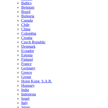
Baltics
Belgium
Brazil
Bulgaria
Canada
Chile
China
Colombia
Croatia
Czech Republic
Denmark
Ecuador
Estonia
Finland
France
Germany
Greece
Group
Hong Kong, S.A.R.
Hungary
India
Indonesia
Israel
Italy
Japan