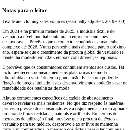
Notas para o leitor
Textile and clothing sales volumes (seasonally adjusted, 2019=100)
Em 2024 e na primeira metade de 2025, a indústria têxtil e do
vestuário a nível mundial continuou a enfrentar condições
desfavoráveis. Prevê-se que o contexto económico se mantenha
complexo até 2026. Numa perspetiva mais alargada para o próximo
ano, espera-se que o crescimento da procura global de vestuário se
mantenha modesto em 2026, embora com diferenças regionais.
É provável que os consumidores continuem atentos aos custos. Tal
facto favorecerá, nomeadamente, as plataformas de moda
ultrarrápida e o vestuário em segunda mão. Face a um poder de
fixação de preços limitado, estes desenvolvimentos poderão pesar na
rentabilidade dos retalhistas de moda.
Alguns componentes específicos da cadeia de abastecimento
deverão revelar-se mais resilientes. No que diz respeito às matérias-
primas, a pressão dos consumidores e a regulamentação irão apoiar a
procura de fibras recicladas, naturais e artificiais. Em termos de
mercados de utilização final, prevê-se que a procura de têxteis e
vestuário para uso médico, desportivo e ao ar livre se mantenha
forte. Em contrapartida, o mercado dos têxteis para o lar continua a