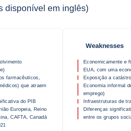
disponível em inglês)
Weaknesses
volvimento
Economicamente e f
de)
EUA, com uma econo
tos farmacêuticos,
Exposição a catástro
 médicos) que atraem
Economia informal d
emprego)
ificativa do PIB
Infraestruturas de t
nião Europeia, Reino
Diferenças significa
hina, CAFTA, Canadá
entre os grupos soci
021