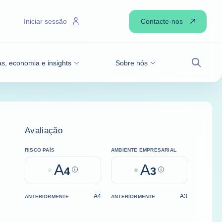
Contacte-nos
Iniciar sessão
as, economia e insights
Sobre nós
Pesqui
Avaliação
RISCO PAÍS
AMBIENTE EMPRESARIAL
A
A
4
Help
3
Help
A4
A3
ANTERIORMENTE
ANTERIORMENTE