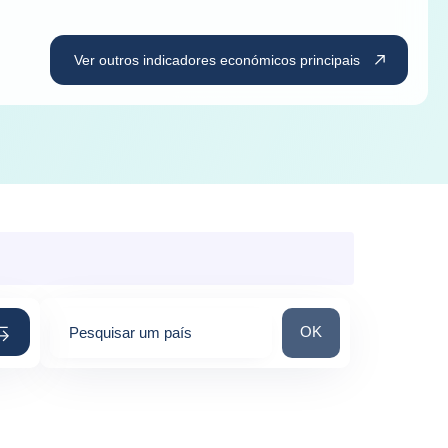
Ver outros indicadores económicos principais
Pesquisar um país
OK
Pesquisar um país
0
suggestions