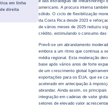
e das estratégias de «nearshoring» 
tica em linha
americano. A procura interna tamb
de direita
sólido. O ciclo de flexibilização mo
da Costa Rica desde 2023 e reforçad
de vários meses de 2025 reduziu sig
crédito, estimulando o consumo das f
Prevê-se um abrandamento moderado
embora a um ritmo que continua a s
média regional. Esta moderação deco
base após vários anos de forte exp
de um crescimento global ligeiramen
exportações para os EUA, que se ca
acelerado em antecipação à imposiçã
abrandar. Ainda assim, os principais
integração em cadeias de valor glob
setores de elevado valor acrescenta