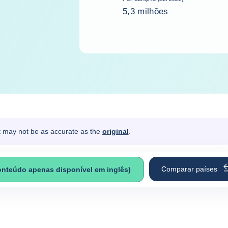
5,3 milhões
It may not be as accurate as the
original
.
Comparar países
onteúdo apenas disponível em inglês)