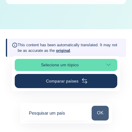
This content has been automatically translated. It may not
be as accurate as the
original
.
Selecione um tópico
Selecionar a secção da página
Comparar países
Pesquisar um paí
OK
Pesquisar um país
0
suggestions