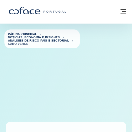
Aceder ao conteúdo
Voltar à página principal
M
COFACE FOR TRADE - HOMEPAGE DO 
PORTUGAL
PÁGINA PRINCIPAL
NOTÍCIAS, ECONOMIA E INSIGHTS
ANÁLISES DE RISCO PAÍS E SECTORIAL
CABO VERDE