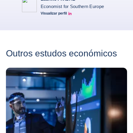
Economist for Southern Europe
Visualizar perfil
Laurine Pividal Linkedin
Outros estudos económicos