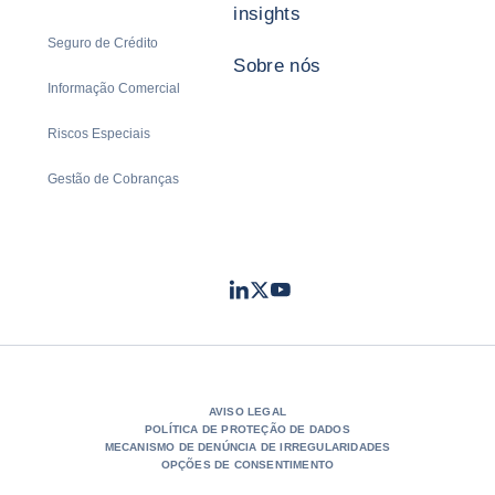
insights
Seguro de Crédito
Sobre nós
Informação Comercial
Riscos Especiais
Gestão de Cobranças
LinkedIn
Twitter
Youtube
- Coface
- Coface
- Coface
AVISO LEGAL
POLÍTICA DE PROTEÇÃO DE DADOS
MECANISMO DE DENÚNCIA DE IRREGULARIDADES
OPÇÕES DE CONSENTIMENTO