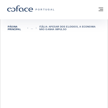
Aceder ao conteúdo
Voltar à página principal
M
COFACE FOR TRADE - HOMEPAGE DO 
PORTUGAL
PÁGINA
ITÁLIA: APESAR DOS ELOGIOS, A ECONOMIA
PRINCIPAL
NÃO GANHA IMPULSO