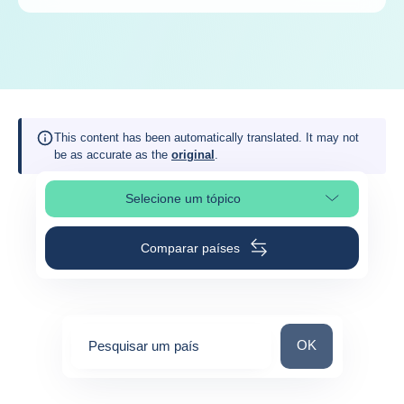
This content has been automatically translated. It may not
be as accurate as the
original
.
Selecione um tópico
Selecionar a secção da página
Comparar países
Pesquisar um paí
OK
Pesquisar um país
0
suggestions