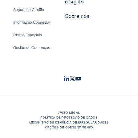
insights
Seguro de Crédito
Sobre nós
Informação Comercial
Riscos Especiais
Gestão de Cobranças
LinkedIn
Twitter
Youtube
- Coface
- Coface
- Coface
AVISO LEGAL
POLÍTICA DE PROTEÇÃO DE DADOS
MECANISMO DE DENÚNCIA DE IRREGULARIDADES
OPÇÕES DE CONSENTIMENTO