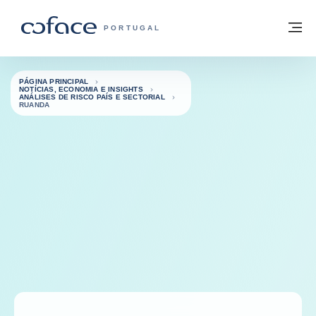
Aceder ao conteúdo
Voltar à página principal
M
COFACE FOR TRADE - HOMEPAGE DO 
PORTUGAL
PÁGINA PRINCIPAL
NOTÍCIAS, ECONOMIA E INSIGHTS
ANÁLISES DE RISCO PAÍS E SECTORIAL
RUANDA