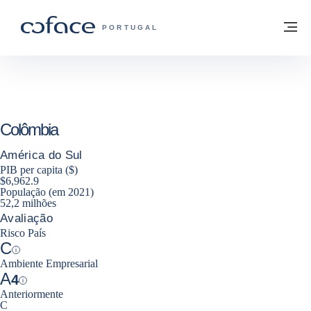
Aceder ao conteúdo
Voltar à página principal
M
COFACE FOR TRADE - HOMEPAGE DO 
PORTUGAL
Colômbia
América do Sul
PIB per capita ($)
$6,962.9
População (em 2021)
52,2 milhões
Avaliação
Risco País
C
Help
Ambiente Empresarial
A
4
Help
Anteriormente
C