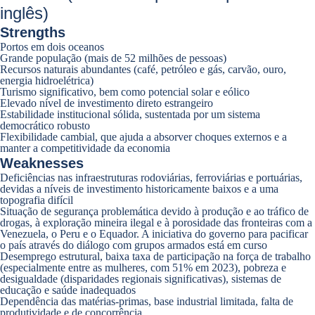
inglês)
Strengths
Portos em dois oceanos
Grande população (mais de 52 milhões de pessoas)
Recursos naturais abundantes (café, petróleo e gás, carvão, ouro,
energia hidroelétrica)
Turismo significativo, bem como potencial solar e eólico
Elevado nível de investimento direto estrangeiro
Estabilidade institucional sólida, sustentada por um sistema
democrático robusto
Flexibilidade cambial, que ajuda a absorver choques externos e a
manter a competitividade da economia
Weaknesses
Deficiências nas infraestruturas rodoviárias, ferroviárias e portuárias,
devidas a níveis de investimento historicamente baixos e a uma
topografia difícil
Situação de segurança problemática devido à produção e ao tráfico de
drogas, à exploração mineira ilegal e à porosidade das fronteiras com a
Venezuela, o Peru e o Equador. A iniciativa do governo para pacificar
o país através do diálogo com grupos armados está em curso
Desemprego estrutural, baixa taxa de participação na força de trabalho
(especialmente entre as mulheres, com 51% em 2023), pobreza e
desigualdade (disparidades regionais significativas), sistemas de
educação e saúde inadequados
Dependência das matérias-primas, base industrial limitada, falta de
produtividade e de concorrência