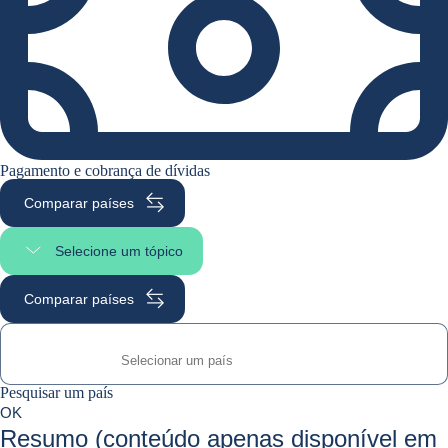
Pagamento e cobrança de dívidas
Comparar países
Selecione um tópico
Selecionar a secção da página
Comparar países
Pesquisar um país
Pesquisar um país
0
OK
suggestions
Resumo (conteúdo apenas disponível em