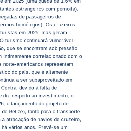
te em 2025 (uma queda de 1,6% em
antes estrangeiros com pernoita),
hegadas de passageiros de
termos homólogos). Os cruzeiros
 turistas em 2025, mas geram
. O turismo continuará vulnerável
ão, que se encontram sob pressão
ém intimamente correlacionado com o
as norte-americanos representam
stico do país, que é altamente
ontinua a ser subaproveitado em
entral devido à falta de
e diz respeito ao investimento, o
6, o lançamento do projeto de
de Belize), tanto para o transporte
a atracação de navios de cruzeiro,
o há vários anos. Prevê-se um