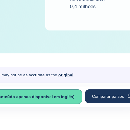
0,4 milhões
It may not be as accurate as the
original
.
Comparar países
onteúdo apenas disponível em inglês)