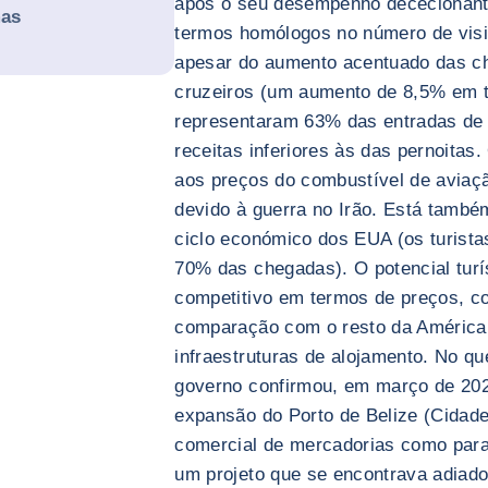
após o seu desempenho dececionan
mas
termos homólogos no número de visit
apesar do aumento acentuado das c
cruzeiros (um aumento de 8,5% em 
representaram 63% das entradas de
receitas inferiores às das pernoitas
aos preços do combustível de aviaç
devido à guerra no Irão. Está tamb
ciclo económico dos EUA (os turist
70% das chegadas). O potencial turí
competitivo em termos de preços, c
comparação com o resto da América C
infraestruturas de alojamento. No qu
governo confirmou, em março de 202
expansão do Porto de Belize (Cidade 
comercial de mercadorias como para 
um projeto que se encontrava adiad