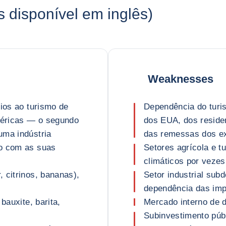
disponível em inglês)
Weaknesses
cios ao turismo de
Dependência do turis
Américas — o segundo
dos EUA, dos reside
uma indústria
das remessas dos ex
ão com as suas
Setores agrícola e t
climáticos por vezes
 citrinos, bananas),
Setor industrial sub
dependência das imp
bauxite, barita,
Mercado interno de 
Subinvestimento públ