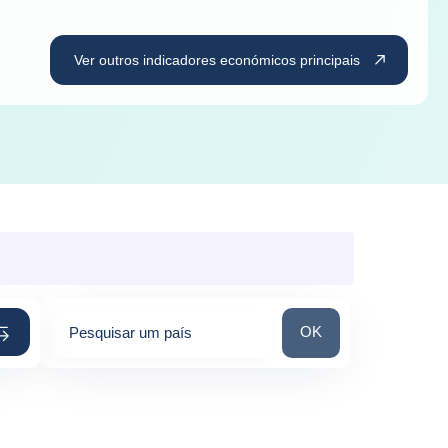
Ver outros indicadores económicos principais
Pesquisar um país
OK
Pesquisar um país
0
suggestions