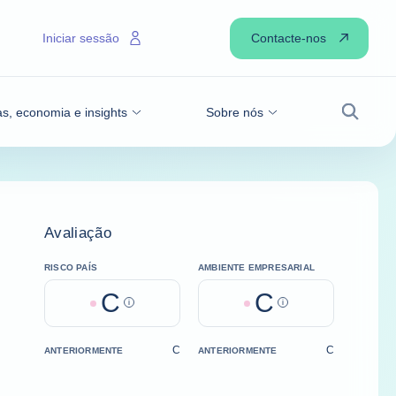
Contacte-nos
Iniciar sessão
as, economia e insights
Sobre nós
Pesqui
Avaliação
RISCO PAÍS
AMBIENTE EMPRESARIAL
C
C
Help
Help
C
C
ANTERIORMENTE
ANTERIORMENTE