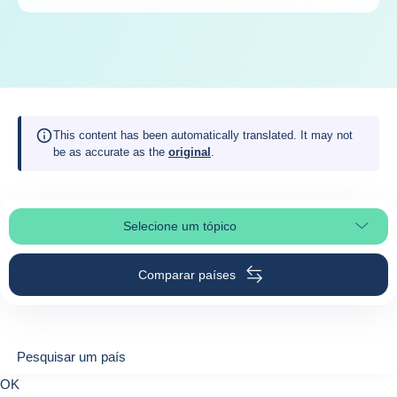
This content has been automatically translated. It may not
be as accurate as the
original
.
Selecione um tópico
Selecionar a secção da página
Comparar países
Pesquisar um país
Pesquisar um país
0
OK
suggestions