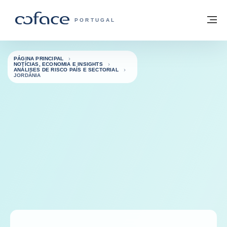
Aceder ao conteúdo
Voltar à página principal
M
COFACE FOR TRADE - HOMEPAGE DO 
PORTUGAL
PÁGINA PRINCIPAL
NOTÍCIAS, ECONOMIA E INSIGHTS
ANÁLISES DE RISCO PAÍS E SECTORIAL
JORDÂNIA