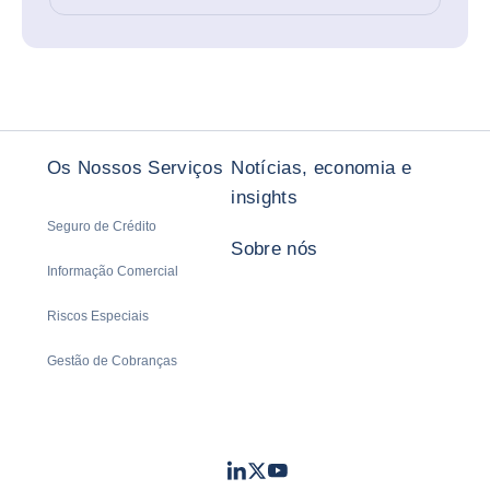
Os Nossos Serviços
Notícias, economia e
insights
Seguro de Crédito
Sobre nós
Informação Comercial
Riscos Especiais
Gestão de Cobranças
LinkedIn
Twitter
Youtube
- Coface
- Coface
- Coface