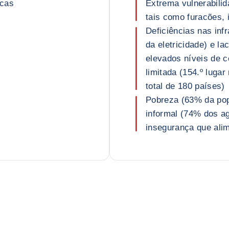
icas
Extrema vulnerabili
tais como furacões, 
Deficiências nas inf
da eletricidade) e l
elevados níveis de c
limitada (154.º luga
total de 180 países)
Pobreza (63% da po
informal (74% dos a
insegurança que al