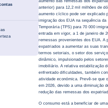
aumento das remessas dos expatria
contas
anterior) para 12,2 mil milhões de d
aumento cíclico pode ser explicado p
imigração dos EUA na sequência da 
Temporária (TPS) para 70 000 imigr
das
entrada em vigor, a 1 de janeiro de
erteza
remessas provenientes dos EUA. A p
expatriados a aumentar as suas tran
termos setoriais, o setor dos serviç
dinâmico, impulsionado pelos setore
imobiliário. A relativa estabilização 
enfrentado dificuldades, também con
atividade económica. Prevê-se que o
em 2026, devido a uma diminuição d
redução das remessas dos expatriad
O consumo está a beneficiar de uma 