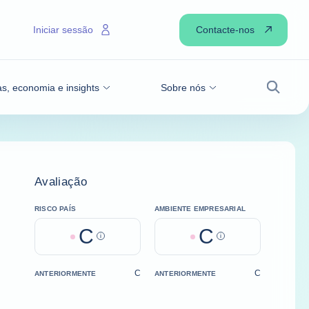
Contacte-nos
Iniciar sessão
as, economia e insights
Sobre nós
Pesqui
Avaliação
RISCO PAÍS
AMBIENTE EMPRESARIAL
C
C
Help
Help
C
C
ANTERIORMENTE
ANTERIORMENTE