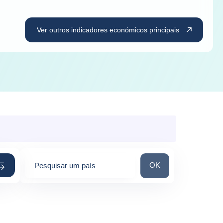
Ver outros indicadores económicos principais
Pesquisar um país
OK
Pesquisar um país
0
suggestions