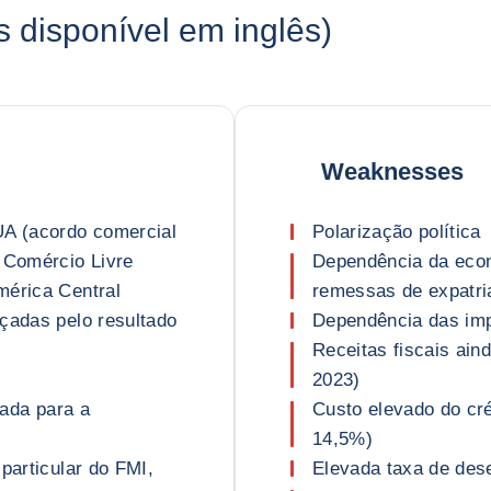
disponível em inglês)
Weaknesses
UA (acordo comercial
Polarização política
e Comércio Livre
Dependência da eco
mérica Central
remessas de expatri
çadas pelo resultado
Dependência das imp
Receitas fiscais ain
2023)
tada para a
Custo elevado do cr
14,5%)
particular do FMI,
Elevada taxa de de