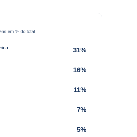
ens em % do total
rica
31%
16%
11%
7%
5%