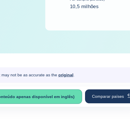
10,5 milhões
It may not be as accurate as the
original
.
Comparar países
onteúdo apenas disponível em inglês)