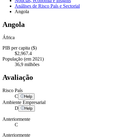
Notícias, economia e insights
Análises de Risco País e Sectorial
Angola
Angola
África
PIB per capita ($)
$2,967.4
População (em 2021)
36,9 milhões
Avaliação
Risco País
C
Help
Ambiente Empresarial
D
Help
Anteriormente
C
Anteriormente