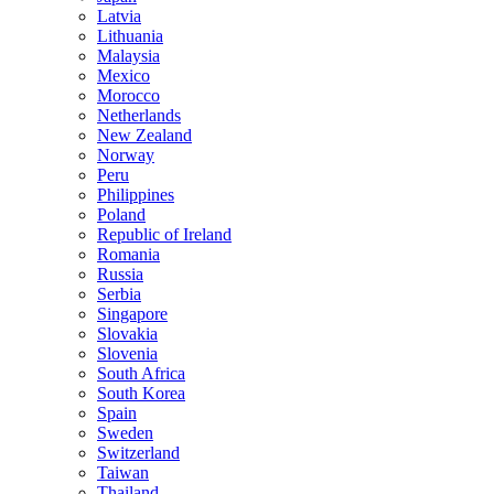
Latvia
Lithuania
Malaysia
Mexico
Morocco
Netherlands
New Zealand
Norway
Peru
Philippines
Poland
Republic of Ireland
Romania
Russia
Serbia
Singapore
Slovakia
Slovenia
South Africa
South Korea
Spain
Sweden
Switzerland
Taiwan
Thailand