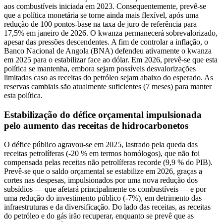
aos combustíveis iniciada em 2023. Consequentemente, prevê-se
que a política monetária se torne ainda mais flexível, após uma
redução de 100 pontos-base na taxa de juro de referência para
17,5% em janeiro de 2026. O kwanza permanecerá sobrevalorizado,
apesar das pressões descendentes. A fim de controlar a inflação, o
Banco Nacional de Angola (BNA) defendeu ativamente o kwanza
em 2025 para o estabilizar face ao dólar. Em 2026, prevê-se que esta
política se mantenha, embora sejam possíveis desvalorizações
limitadas caso as receitas do petróleo sejam abaixo do esperado. As
reservas cambiais são atualmente suficientes (7 meses) para manter
esta política.
Estabilização do défice orçamental impulsionada
pelo aumento das receitas de hidrocarbonetos
O défice público agravou-se em 2025, lastrado pela queda das
receitas petrolíferas (-20 % em termos homólogos), que não foi
compensada pelas receitas não petrolíferas recorde (9,9 % do PIB).
Prevê-se que o saldo orçamental se estabilize em 2026, graças a
cortes nas despesas, impulsionados por uma nova redução dos
subsídios — que afetará principalmente os combustíveis — e por
uma redução do investimento público (-7%), em detrimento das
infraestruturas e da diversificação. Do lado das receitas, as receitas
do petróleo e do gás irão recuperar, enquanto se prevê que as