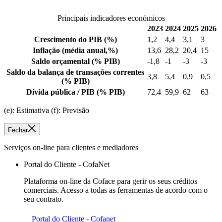
Principais indicadores económicos
2023
2024
2025
2026
Crescimento do PIB
(%)
1,2
4,4
3,1
3
Inflação
(média anual,%)
13,6
28,2
20,4
15
Saldo orçamental
(% PIB)
-1,8
-1
-3
-3
Saldo da balança de transações correntes
3,8
5,4
0,9
0,5
(% PIB)
Dívida pública / PIB
(% PIB)
72,4
59,9
62
63
(e): Estimativa (f): Previsão
Fechar
Serviços on-line para clientes e mediadores
Portal do Cliente - CofaNet
Plataforma on-line da Coface para gerir os seus créditos
comerciais. Acesso a todas as ferramentas de acordo com o
seu contrato.
Portal do Cliente - Cofanet