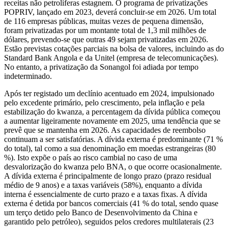
receitas não petrolíferas estagnem. O programa de privatizações
POPRIV, lançado em 2023, deverá concluir-se em 2026. Um total
de 116 empresas públicas, muitas vezes de pequena dimensão,
foram privatizadas por um montante total de 1,3 mil milhões de
dólares, prevendo-se que outras 49 sejam privatizadas em 2026.
Estão previstas cotações parciais na bolsa de valores, incluindo as do
Standard Bank Angola e da Unitel (empresa de telecomunicações).
No entanto, a privatização da Sonangol foi adiada por tempo
indeterminado.
Após ter registado um declínio acentuado em 2024, impulsionado
pelo excedente primário, pelo crescimento, pela inflação e pela
estabilização do kwanza, a percentagem da dívida pública começou
a aumentar ligeiramente novamente em 2025, uma tendência que se
prevê que se mantenha em 2026. As capacidades de reembolso
continuam a ser satisfatórias. A dívida externa é predominante (71 %
do total), tal como a sua denominação em moedas estrangeiras (80
%). Isto expõe o país ao risco cambial no caso de uma
desvalorização do kwanza pelo BNA, o que ocorre ocasionalmente.
A dívida externa é principalmente de longo prazo (prazo residual
médio de 9 anos) e a taxas variáveis (58%), enquanto a dívida
interna é essencialmente de curto prazo e a taxas fixas. A dívida
externa é detida por bancos comerciais (41 % do total, sendo quase
um terço detido pelo Banco de Desenvolvimento da China e
garantido pelo petróleo), seguidos pelos credores multilaterais (23