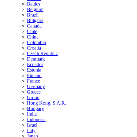
Baltics
Belgium
Brazil
Bulgaria
Canada
Chile
China
Colombia
Croatia
Czech Republic
Denmark
Ecuador
Estonia
Finland
France
Germany
Greece
Group
Hong Kong, S.A.R.
Hungary
India
Indonesia
Israel
Italy
Japan