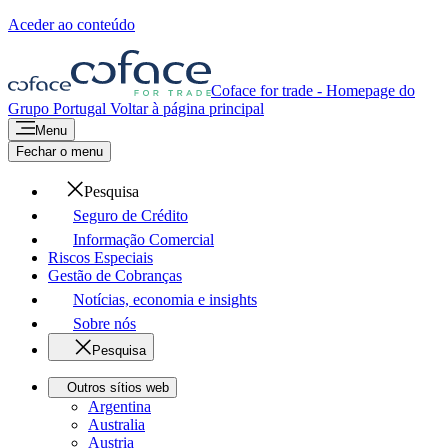
Aceder ao conteúdo
Coface for trade - Homepage do
Grupo
Portugal
Voltar à página principal
Menu
Fechar o menu
Pesquisa
Seguro de Crédito
Informação Comercial
Riscos Especiais
Gestão de Cobranças
Notícias, economia e insights
Sobre nós
Pesquisa
Outros sítios web
Argentina
Australia
Austria