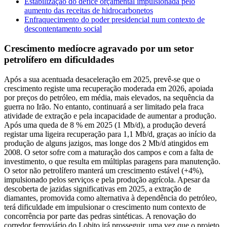
Estabilização do défice orçamental impulsionada pelo
aumento das receitas de hidrocarbonetos
Enfraquecimento do poder presidencial num contexto de
descontentamento social
Crescimento medíocre agravado por um setor
petrolífero em dificuldades
Após a sua acentuada desaceleração em 2025, prevê-se que o
crescimento registe uma recuperação moderada em 2026, apoiada
por preços do petróleo, em média, mais elevados, na sequência da
guerra no Irão. No entanto, continuará a ser limitado pela fraca
atividade de extração e pela incapacidade de aumentar a produção.
Após uma queda de 8 % em 2025 (1 Mb/d), a produção deverá
registar uma ligeira recuperação para 1,1 Mb/d, graças ao início da
produção de alguns jazigos, mas longe dos 2 Mb/d atingidos em
2008. O setor sofre com a maturação dos campos e com a falta de
investimento, o que resulta em múltiplas paragens para manutenção.
O setor não petrolífero manterá um crescimento estável (+4%),
impulsionado pelos serviços e pela produção agrícola. Apesar da
descoberta de jazidas significativas em 2025, a extração de
diamantes, promovida como alternativa à dependência do petróleo,
terá dificuldade em impulsionar o crescimento num contexto de
concorrência por parte das pedras sintéticas. A renovação do
corredor ferroviário do Lobito irá prosseguir, uma vez que o projeto