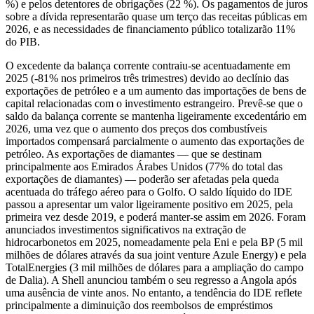
%) e pelos detentores de obrigações (22 %). Os pagamentos de juros
sobre a dívida representarão quase um terço das receitas públicas em
2026, e as necessidades de financiamento público totalizarão 11%
do PIB.
O excedente da balança corrente contraiu-se acentuadamente em
2025 (-81% nos primeiros três trimestres) devido ao declínio das
exportações de petróleo e a um aumento das importações de bens de
capital relacionadas com o investimento estrangeiro. Prevê-se que o
saldo da balança corrente se mantenha ligeiramente excedentário em
2026, uma vez que o aumento dos preços dos combustíveis
importados compensará parcialmente o aumento das exportações de
petróleo. As exportações de diamantes — que se destinam
principalmente aos Emirados Árabes Unidos (77% do total das
exportações de diamantes) — poderão ser afetadas pela queda
acentuada do tráfego aéreo para o Golfo. O saldo líquido do IDE
passou a apresentar um valor ligeiramente positivo em 2025, pela
primeira vez desde 2019, e poderá manter-se assim em 2026. Foram
anunciados investimentos significativos na extração de
hidrocarbonetos em 2025, nomeadamente pela Eni e pela BP (5 mil
milhões de dólares através da sua joint venture Azule Energy) e pela
TotalEnergies (3 mil milhões de dólares para a ampliação do campo
de Dalia). A Shell anunciou também o seu regresso a Angola após
uma ausência de vinte anos. No entanto, a tendência do IDE reflete
principalmente a diminuição dos reembolsos de empréstimos