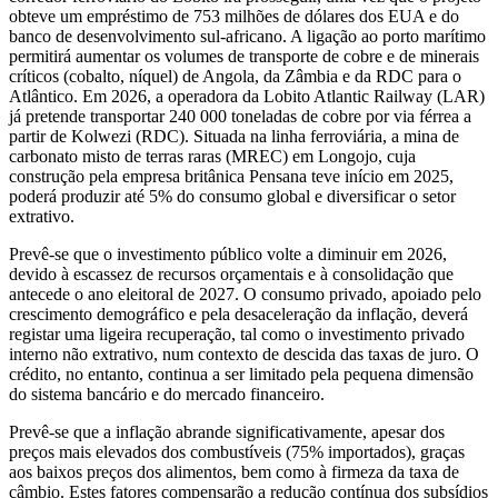
obteve um empréstimo de 753 milhões de dólares dos EUA e do
banco de desenvolvimento sul-africano. A ligação ao porto marítimo
permitirá aumentar os volumes de transporte de cobre e de minerais
críticos (cobalto, níquel) de Angola, da Zâmbia e da RDC para o
Atlântico. Em 2026, a operadora da Lobito Atlantic Railway (LAR)
já pretende transportar 240 000 toneladas de cobre por via férrea a
partir de Kolwezi (RDC). Situada na linha ferroviária, a mina de
carbonato misto de terras raras (MREC) em Longojo, cuja
construção pela empresa britânica Pensana teve início em 2025,
poderá produzir até 5% do consumo global e diversificar o setor
extrativo.
Prevê-se que o investimento público volte a diminuir em 2026,
devido à escassez de recursos orçamentais e à consolidação que
antecede o ano eleitoral de 2027. O consumo privado, apoiado pelo
crescimento demográfico e pela desaceleração da inflação, deverá
registar uma ligeira recuperação, tal como o investimento privado
interno não extrativo, num contexto de descida das taxas de juro. O
crédito, no entanto, continua a ser limitado pela pequena dimensão
do sistema bancário e do mercado financeiro.
Prevê-se que a inflação abrande significativamente, apesar dos
preços mais elevados dos combustíveis (75% importados), graças
aos baixos preços dos alimentos, bem como à firmeza da taxa de
câmbio. Estes fatores compensarão a redução contínua dos subsídios