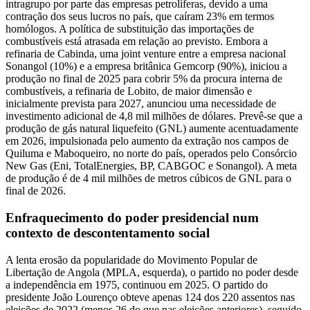
intragrupo por parte das empresas petrolíferas, devido a uma
contração dos seus lucros no país, que caíram 23% em termos
homólogos. A política de substituição das importações de
combustíveis está atrasada em relação ao previsto. Embora a
refinaria de Cabinda, uma joint venture entre a empresa nacional
Sonangol (10%) e a empresa britânica Gemcorp (90%), iniciou a
produção no final de 2025 para cobrir 5% da procura interna de
combustíveis, a refinaria de Lobito, de maior dimensão e
inicialmente prevista para 2027, anunciou uma necessidade de
investimento adicional de 4,8 mil milhões de dólares. Prevê-se que a
produção de gás natural liquefeito (GNL) aumente acentuadamente
em 2026, impulsionada pelo aumento da extração nos campos de
Quiluma e Maboqueiro, no norte do país, operados pelo Consórcio
New Gas (Eni, TotalEnergies, BP, CABGOC e Sonangol). A meta
de produção é de 4 mil milhões de metros cúbicos de GNL para o
final de 2026.
Enfraquecimento do poder presidencial num
contexto de descontentamento social
A lenta erosão da popularidade do Movimento Popular de
Libertação de Angola (MPLA, esquerda), o partido no poder desde
a independência em 1975, continuou em 2025. O partido do
presidente João Lourenço obteve apenas 124 dos 220 assentos nas
eleições de 2022 (menos 26 do que nas eleições anteriores), seguido