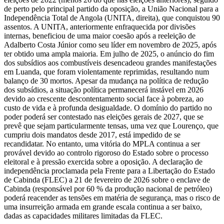
de perto pelo principal partido da oposição, a União Nacional para a
Independência Total de Angola (UNITA, direita), que conquistou 90
assentos. A UNITA, anteriormente enfraquecida por divisões
internas, beneficiou de uma maior coesão após a reeleição de
Adalberto Costa Júnior como seu líder em novembro de 2025, após
ter obtido uma ampla maioria. Em julho de 2025, o anúncio do fim
dos subsídios aos combustíveis desencadeou grandes manifestações
em Luanda, que foram violentamente reprimidas, resultando num
balanço de 30 mortos. Apesar da mudança na política de redução
dos subsídios, a situação política permanecerá instável em 2026
devido ao crescente descontentamento social face à pobreza, ao
custo de vida e à profunda desigualdade. O domínio do partido no
poder poderá ser contestado nas eleições gerais de 2027, que se
prevê que sejam particularmente tensas, uma vez que Lourenço, que
cumpriu dois mandatos desde 2017, está impedido de se
recandidatar. No entanto, uma vitória do MPLA continua a ser
provável devido ao controlo rigoroso do Estado sobre o processo
eleitoral e à pressão exercida sobre a oposição. A declaração de
independência proclamada pela Frente para a Libertação do Estado
de Cabinda (FLEC) a 21 de fevereiro de 2026 sobre o enclave de
Cabinda (responsável por 60 % da produção nacional de petróleo)
poderá reacender as tensões em matéria de segurança, mas o risco de
uma insurreição armada em grande escala continua a ser baixo,
dadas as capacidades militares limitadas da FLEC.