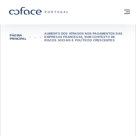
Aceder ao conteúdo
Voltar à página principal
M
COFACE FOR TRADE - HOMEPAGE DO 
PORTUGAL
AUMENTO DOS ATRASOS NOS PAGAMENTOS DAS
PÁGINA
EMPRESAS FRANCESAS, NUM CONTEXTO DE
PRINCIPAL
RISCOS SOCIAIS E POLÍTICOS CRESCENTES