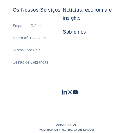
Os Nossos Serviços
Notícias, economia e
insights
Seguro de Crédito
Sobre nós
Informação Comercial
Riscos Especiais
Gestão de Cobranças
LinkedIn
Twitter
Youtube
- Coface
- Coface
- Coface
AVISO LEGAL
POLÍTICA DE PROTEÇÃO DE DADOS