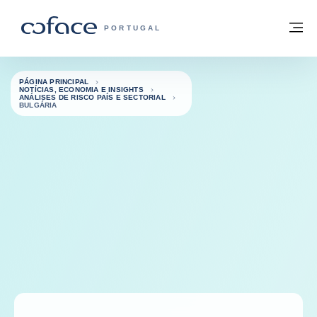
Aceder ao conteúdo
Voltar à página principal
M
COFACE FOR TRADE - HOMEPAGE DO 
PORTUGAL
PÁGINA PRINCIPAL
NOTÍCIAS, ECONOMIA E INSIGHTS
ANÁLISES DE RISCO PAÍS E SECTORIAL
BULGÁRIA