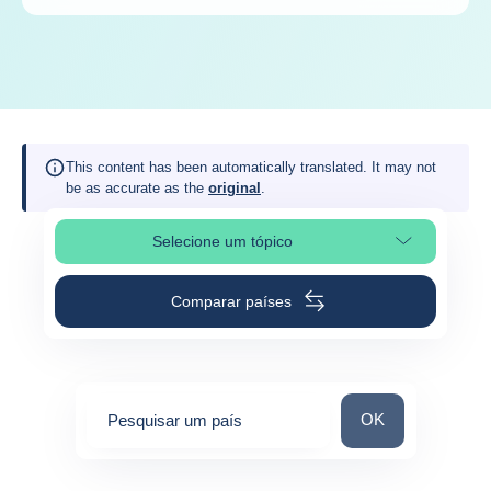
This content has been automatically translated. It may not
be as accurate as the
original
.
Selecione um tópico
Selecionar a secção da página
Comparar países
Pesquisar um paí
OK
Pesquisar um país
0
suggestions