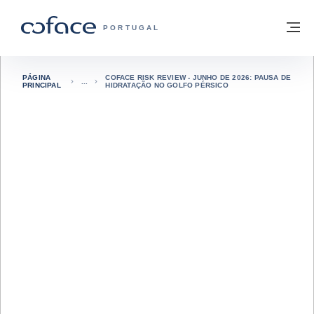
Aceder ao conteúdo
Voltar à página principal
M
COFACE FOR TRADE - HOMEPAGE DO 
PORTUGAL
PÁGINA
COFACE RISK REVIEW - JUNHO DE 2026: PAUSA DE
PRINCIPAL
HIDRATAÇÃO NO GOLFO PÉRSICO