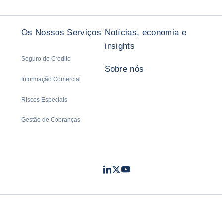
Os Nossos Serviços
Notícias, economia e
insights
Seguro de Crédito
Sobre nós
Informação Comercial
Riscos Especiais
Gestão de Cobranças
LinkedIn
Twitter
Youtube
- Coface
- Coface
- Coface