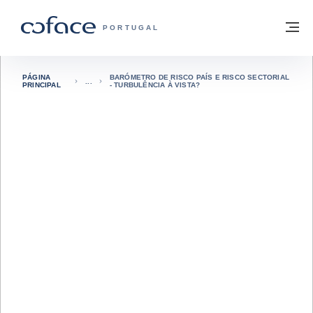
Aceder ao conteúdo
Voltar à página principal
M
COFACE FOR TRADE - HOMEPAGE DO 
PORTUGAL
PÁGINA
BARÓMETRO DE RISCO PAÍS E RISCO SECTORIAL
PRINCIPAL
- TURBULÊNCIA À VISTA?