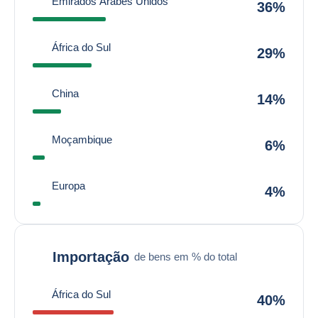
Emirados Árabes Unidos
36%
África do Sul
29%
China
14%
Moçambique
6%
Europa
4%
Importação
de bens em % do total
África do Sul
40%