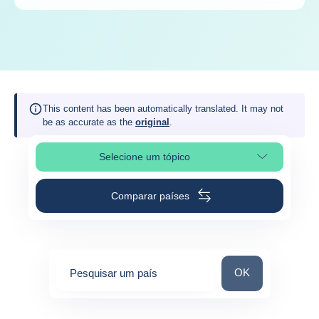
This content has been automatically translated. It may not
be as accurate as the
original
.
Selecione um tópico
Selecionar a secção da página
Comparar países
Pesquisar um paí
OK
Pesquisar um país
0
suggestions