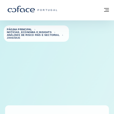
Aceder ao conteúdo
Voltar à página principal
M
COFACE FOR TRADE - HOMEPAGE DO 
PORTUGAL
PÁGINA PRINCIPAL
NOTÍCIAS, ECONOMIA E INSIGHTS
ANÁLISES DE RISCO PAÍS E SECTORIAL
ZIMBÁBUE