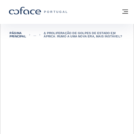
Aceder ao conteúdo
Voltar à página principal
M
COFACE FOR TRADE - HOMEPAGE DO 
PORTUGAL
PÁGINA
A PROLIFERAÇÃO DE GOLPES DE ESTADO EM
PRINCIPAL
ÁFRICA: RUMO A UMA NOVA ERA, MAIS INSTÁVEL?