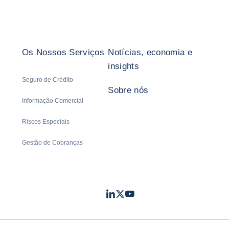
Os Nossos Serviços
Notícias, economia e
insights
Seguro de Crédito
Sobre nós
Informação Comercial
Riscos Especiais
Gestão de Cobranças
LinkedIn
Twitter
Youtube
- Coface
- Coface
- Coface