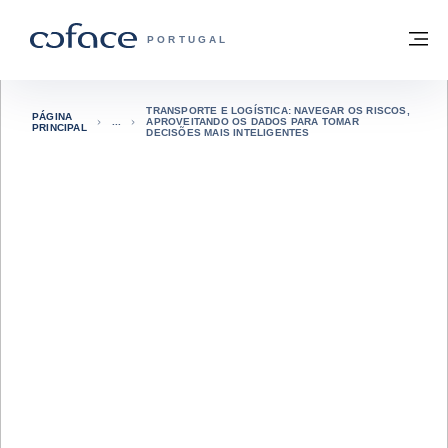
Aceder ao conteúdo
Voltar à página principal
M
COFACE FOR TRADE - HOMEPAGE DO 
PORTUGAL
TRANSPORTE E LOGÍSTICA: NAVEGAR OS RISCOS,
PÁGINA
APROVEITANDO OS DADOS PARA TOMAR
PRINCIPAL
DECISÕES MAIS INTELIGENTES