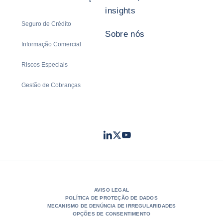
insights
Seguro de Crédito
Sobre nós
Informação Comercial
Riscos Especiais
Gestão de Cobranças
LinkedIn
Twitter
Youtube
- Coface
- Coface
- Coface
AVISO LEGAL
POLÍTICA DE PROTEÇÃO DE DADOS
MECANISMO DE DENÚNCIA DE IRREGULARIDADES
OPÇÕES DE CONSENTIMENTO