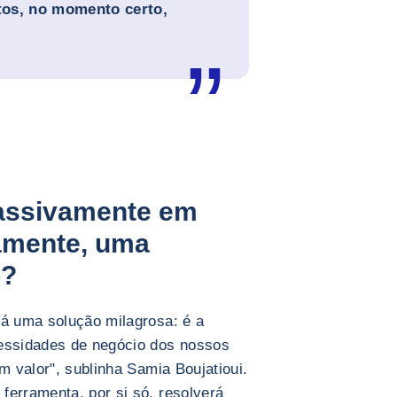
tos, no momento certo,
massivamente em
amente, uma
o?
rá uma solução milagrosa: é a
cessidades de negócio dos nossos
m valor", sublinha Samia Boujatioui.
ferramenta, por si só, resolverá