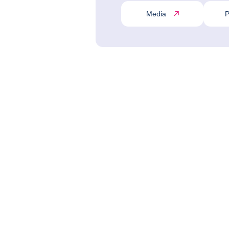
Media
P