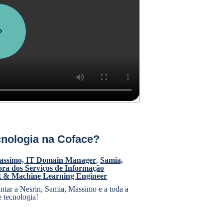
cnologia na Coface?
assimo, IT Domain Manager
,
Samia,
ora dos Serviços de Informação
st & Machine Learning Engineer
untar a Nesrin, Samia, Massimo e a toda a
 tecnologia!