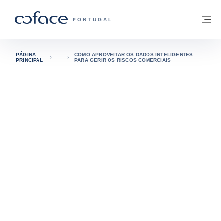
Aceder ao conteúdo
Voltar à página principal
M
COFACE FOR TRADE - HOMEPAGE DO 
PORTUGAL
PÁGINA
COMO APROVEITAR OS DADOS INTELIGENTES
PRINCIPAL
PARA GERIR OS RISCOS COMERCIAIS