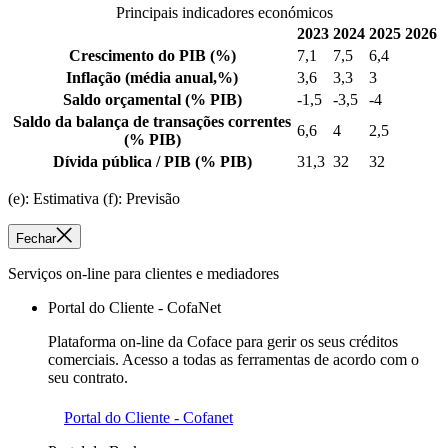
Principais indicadores económicos
2023
2024
2025
2026
Crescimento do PIB
(%)
7,1
7,5
6,4
Inflação
(média anual,%)
3,6
3,3
3
Saldo orçamental
(% PIB)
-1,5
-3,5
-4
Saldo da balança de transações correntes
6,6
4
2,5
(% PIB)
Dívida pública / PIB
(% PIB)
31,3
32
32
(e): Estimativa (f): Previsão
Fechar
Serviços on-line para clientes e mediadores
Portal do Cliente - CofaNet
Plataforma on-line da Coface para gerir os seus créditos
comerciais. Acesso a todas as ferramentas de acordo com o
seu contrato.
Portal do Cliente - Cofanet