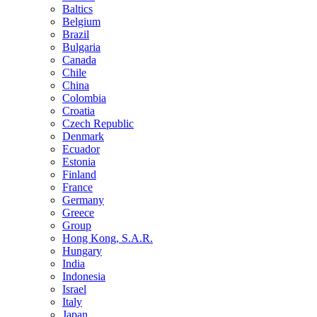
Baltics
Belgium
Brazil
Bulgaria
Canada
Chile
China
Colombia
Croatia
Czech Republic
Denmark
Ecuador
Estonia
Finland
France
Germany
Greece
Group
Hong Kong, S.A.R.
Hungary
India
Indonesia
Israel
Italy
Japan