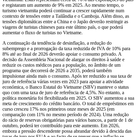
e registaram um aumento de 9% em 2025. Ao mesmo tempo, o
turismo vietnamita poderá continuar a crescer rapidamente num
contexto de tensões entre a Tailândia e o Camboja. Além disso, as
tensões diplomáticas entre a China e o Japão deverão restringir as
viagens de turistas chineses para este último país, o que poderá
aumentar o fluxo de turistas no Vietname.
A continuação da tendência de desinflação, a redução do
subemprego e a prorrogação da taxa reduzida de IVA de 10% para
8% até ao final de 2026 deverão apoiar o consumo privado. A
decisão da Assembleia Nacional de alargar os direitos à saúde e
reduzir os custos médicos para a população, no âmbito de um
programa que decorrerá de 2026 a 2035, poderá também
impulsionar ainda mais o consumo. Após ter reduzido a sua taxa de
juro de referência várias vezes em 2023 para apoiar a atividade
económica, o Banco Estatal do Vietname (SBV) manteve o status
quo com uma taxa de juro de referência de 4,5%. No entanto, a
política monetária foi flexibilizada em 2025. O SBV aumentou a sua
meta de crescimento do crédito bancário. O total de empréstimos em
curso cresceu 17% nos primeiros onze meses de 2025 (em
comparação com 11% no mesmo período de 2024). Uma redução
do rácio de reservas obrigatórias para vários bancos, a partir de 1 de
outubro, poderá ter contribuído para este aumento. Em 2026,
embora a pressão descendente possa abrandar devido à descida das
taxas de juro nos EUA e ao facto de se prever que a inflação se