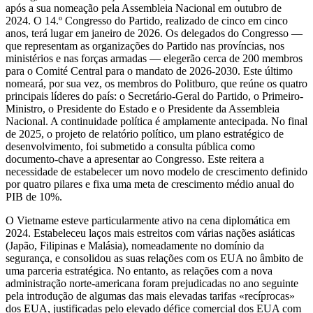
após a sua nomeação pela Assembleia Nacional em outubro de
2024. O 14.º Congresso do Partido, realizado de cinco em cinco
anos, terá lugar em janeiro de 2026. Os delegados do Congresso —
que representam as organizações do Partido nas províncias, nos
ministérios e nas forças armadas — elegerão cerca de 200 membros
para o Comité Central para o mandato de 2026-2030. Este último
nomeará, por sua vez, os membros do Politburo, que reúne os quatro
principais líderes do país: o Secretário-Geral do Partido, o Primeiro-
Ministro, o Presidente do Estado e o Presidente da Assembleia
Nacional. A continuidade política é amplamente antecipada. No final
de 2025, o projeto de relatório político, um plano estratégico de
desenvolvimento, foi submetido a consulta pública como
documento-chave a apresentar ao Congresso. Este reitera a
necessidade de estabelecer um novo modelo de crescimento definido
por quatro pilares e fixa uma meta de crescimento médio anual do
PIB de 10%.
O Vietname esteve particularmente ativo na cena diplomática em
2024. Estabeleceu laços mais estreitos com várias nações asiáticas
(Japão, Filipinas e Malásia), nomeadamente no domínio da
segurança, e consolidou as suas relações com os EUA no âmbito de
uma parceria estratégica. No entanto, as relações com a nova
administração norte-americana foram prejudicadas no ano seguinte
pela introdução de algumas das mais elevadas tarifas «recíprocas»
dos EUA, justificadas pelo elevado défice comercial dos EUA com