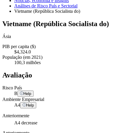
Notícias, economia e insights
Análises de Risco País e Sectorial
Vietname (República Socialista do)
Vietname (República Socialista do)
Ásia
PIB per capita ($)
$4,324.0
População (em 2021)
100,3 milhões
Avaliação
Risco País
B
Help
Ambiente Empresarial
A
4
Help
Anteriormente
A4
decrease
Anteriormente