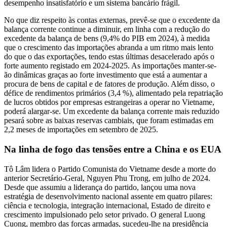
desempenho insatisfatório e um sistema bancário frágil.
No que diz respeito às contas externas, prevê-se que o excedente da
balança corrente continue a diminuir, em linha com a redução do
excedente da balança de bens (9,4% do PIB em 2024), à medida
que o crescimento das importações abranda a um ritmo mais lento
do que o das exportações, tendo estas últimas desacelerado após o
forte aumento registado em 2024-2025. As importações manter-se-
ão dinâmicas graças ao forte investimento que está a aumentar a
procura de bens de capital e de fatores de produção. Além disso, o
défice de rendimentos primários (3,4 %), alimentado pela repatriação
de lucros obtidos por empresas estrangeiras a operar no Vietname,
poderá alargar-se. Um excedente da balança corrente mais reduzido
pesará sobre as baixas reservas cambiais, que foram estimadas em
2,2 meses de importações em setembro de 2025.
Na linha de fogo das tensões entre a China e os EUA
Tô Lâm lidera o Partido Comunista do Vietname desde a morte do
anterior Secretário-Geral, Nguyen Phu Trong, em julho de 2024.
Desde que assumiu a liderança do partido, lançou uma nova
estratégia de desenvolvimento nacional assente em quatro pilares:
ciência e tecnologia, integração internacional, Estado de direito e
crescimento impulsionado pelo setor privado. O general Luong
Cuong, membro das forças armadas, sucedeu-lhe na presidência