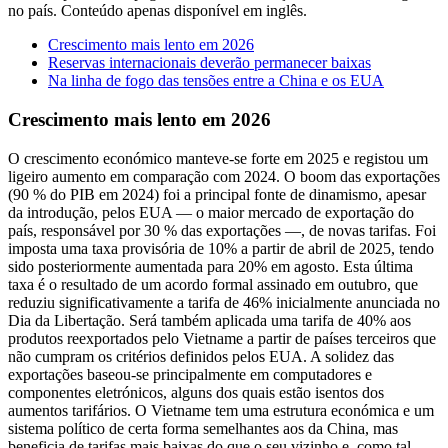
no país. Conteúdo apenas disponível em inglês.
Crescimento mais lento em 2026
Reservas internacionais deverão permanecer baixas
Na linha de fogo das tensões entre a China e os EUA
Crescimento mais lento em 2026
O crescimento económico manteve-se forte em 2025 e registou um
ligeiro aumento em comparação com 2024. O boom das exportações
(90 % do PIB em 2024) foi a principal fonte de dinamismo, apesar
da introdução, pelos EUA — o maior mercado de exportação do
país, responsável por 30 % das exportações —, de novas tarifas. Foi
imposta uma taxa provisória de 10% a partir de abril de 2025, tendo
sido posteriormente aumentada para 20% em agosto. Esta última
taxa é o resultado de um acordo formal assinado em outubro, que
reduziu significativamente a tarifa de 46% inicialmente anunciada no
Dia da Libertação. Será também aplicada uma tarifa de 40% aos
produtos reexportados pelo Vietname a partir de países terceiros que
não cumpram os critérios definidos pelos EUA. A solidez das
exportações baseou-se principalmente em computadores e
componentes eletrónicos, alguns dos quais estão isentos dos
aumentos tarifários. O Vietname tem uma estrutura económica e um
sistema político de certa forma semelhantes aos da China, mas
beneficia de tarifas mais baixas do que o seu vizinho e, como tal,