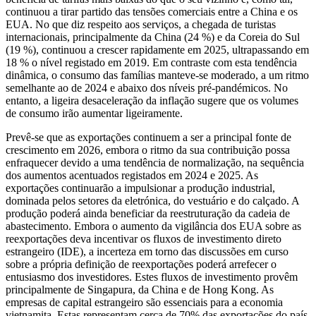
continuou a tirar partido das tensões comerciais entre a China e os
EUA. No que diz respeito aos serviços, a chegada de turistas
internacionais, principalmente da China (24 %) e da Coreia do Sul
(19 %), continuou a crescer rapidamente em 2025, ultrapassando em
18 % o nível registado em 2019. Em contraste com esta tendência
dinâmica, o consumo das famílias manteve-se moderado, a um ritmo
semelhante ao de 2024 e abaixo dos níveis pré-pandémicos. No
entanto, a ligeira desaceleração da inflação sugere que os volumes
de consumo irão aumentar ligeiramente.
Prevê-se que as exportações continuem a ser a principal fonte de
crescimento em 2026, embora o ritmo da sua contribuição possa
enfraquecer devido a uma tendência de normalização, na sequência
dos aumentos acentuados registados em 2024 e 2025. As
exportações continuarão a impulsionar a produção industrial,
dominada pelos setores da eletrónica, do vestuário e do calçado. A
produção poderá ainda beneficiar da reestruturação da cadeia de
abastecimento. Embora o aumento da vigilância dos EUA sobre as
reexportações deva incentivar os fluxos de investimento direto
estrangeiro (IDE), a incerteza em torno das discussões em curso
sobre a própria definição de reexportações poderá arrefecer o
entusiasmo dos investidores. Estes fluxos de investimento provêm
principalmente de Singapura, da China e de Hong Kong. As
empresas de capital estrangeiro são essenciais para a economia
vietnamita. Estas representam cerca de 70% das exportações do país