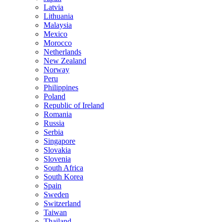
Latvia
Lithuania
Malaysia
Mexico
Morocco
Netherlands
New Zealand
Norway
Peru
Philippines
Poland
Republic of Ireland
Romania
Russia
Serbia
Singapore
Slovakia
Slovenia
South Africa
South Korea
Spain
Sweden
Switzerland
Taiwan
Thailand