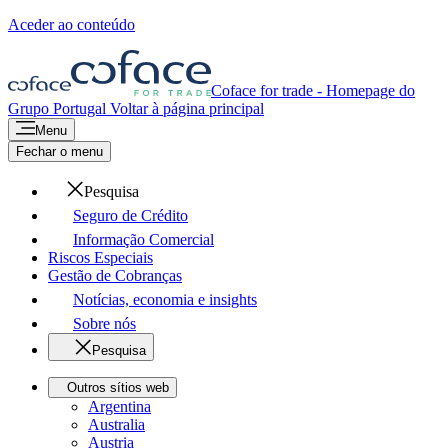
Aceder ao conteúdo
Coface for trade - Homepage do
Grupo
Portugal
Voltar à página principal
Menu
Fechar o menu
Pesquisa
Seguro de Crédito
Informação Comercial
Riscos Especiais
Gestão de Cobranças
Notícias, economia e insights
Sobre nós
Pesquisa
Outros sítios web
Argentina
Australia
Austria