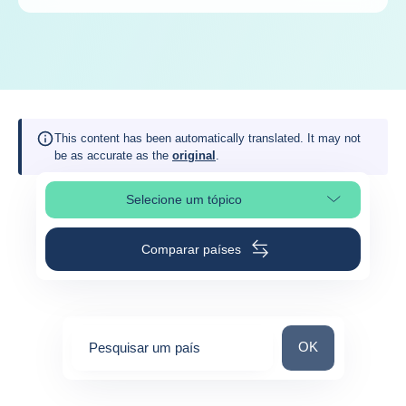
This content has been automatically translated. It may not
be as accurate as the
original
.
Selecione um tópico
Selecionar a secção da página
Comparar países
Pesquisar um paí
OK
Pesquisar um país
0
suggestions