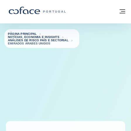
Aceder ao conteúdo
Voltar à página principal
M
COFACE FOR TRADE - HOMEPAGE DO 
PORTUGAL
PÁGINA PRINCIPAL
NOTÍCIAS, ECONOMIA E INSIGHTS
ANÁLISES DE RISCO PAÍS E SECTORIAL
EMIRADOS ÁRABES UNIDOS