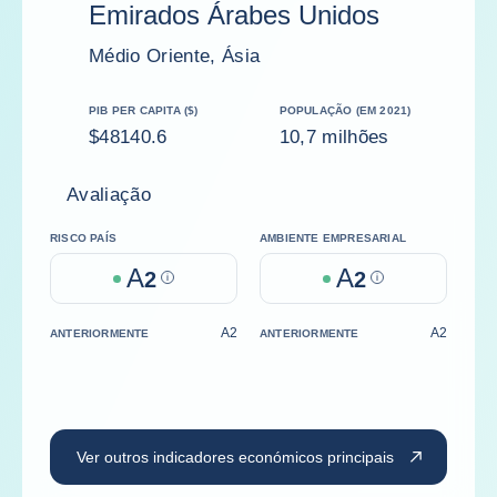
Emirados Árabes Unidos
Médio Oriente, Ásia
PIB PER CAPITA ($)
POPULAÇÃO (EM 2021)
$48140.6
10,7 milhões
Avaliação
RISCO PAÍS
AMBIENTE EMPRESARIAL
A
A
2
Help
2
Help
A2
A2
ANTERIORMENTE
ANTERIORMENTE
Ver outros indicadores económicos principais