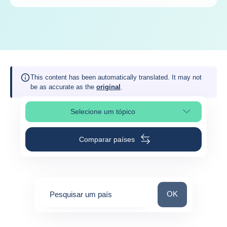
This content has been automatically translated. It may not
be as accurate as the
original
.
Selecione um tópico
Selecionar a secção da página
Comparar países
Pesquisar um paí
OK
Pesquisar um país
0
suggestions