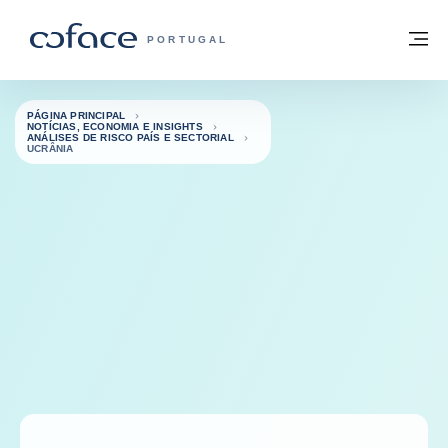
Aceder ao conteúdo
Voltar à página principal
M
COFACE FOR TRADE - HOMEPAGE DO 
PORTUGAL
PÁGINA PRINCIPAL
NOTÍCIAS, ECONOMIA E INSIGHTS
ANÁLISES DE RISCO PAÍS E SECTORIAL
UCRÂNIA