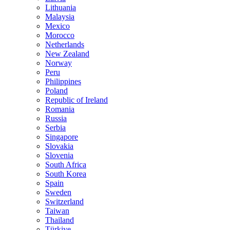
Lithuania
Malaysia
Mexico
Morocco
Netherlands
New Zealand
Norway
Peru
Philippines
Poland
Republic of Ireland
Romania
Russia
Serbia
Singapore
Slovakia
Slovenia
South Africa
South Korea
Spain
Sweden
Switzerland
Taiwan
Thailand
Türkiye