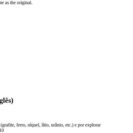
ate as the
original
.
glês)
afite, ferro, níquel, lítio, urânio, etc.) e por explorar
010