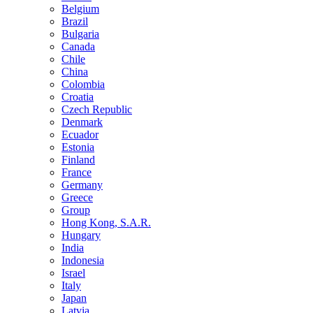
Belgium
Brazil
Bulgaria
Canada
Chile
China
Colombia
Croatia
Czech Republic
Denmark
Ecuador
Estonia
Finland
France
Germany
Greece
Group
Hong Kong, S.A.R.
Hungary
India
Indonesia
Israel
Italy
Japan
Latvia