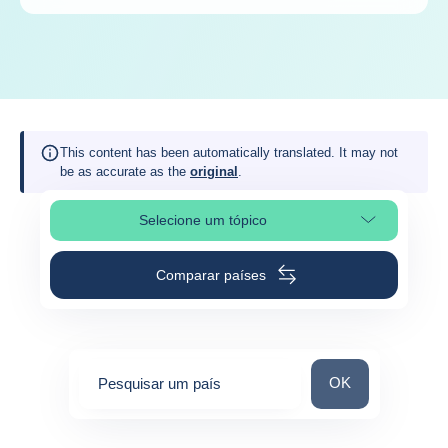
This content has been automatically translated. It may not
be as accurate as the
original
.
Selecione um tópico
Selecionar a secção da página
Comparar países
Pesquisar um paí
OK
Pesquisar um país
0
suggestions