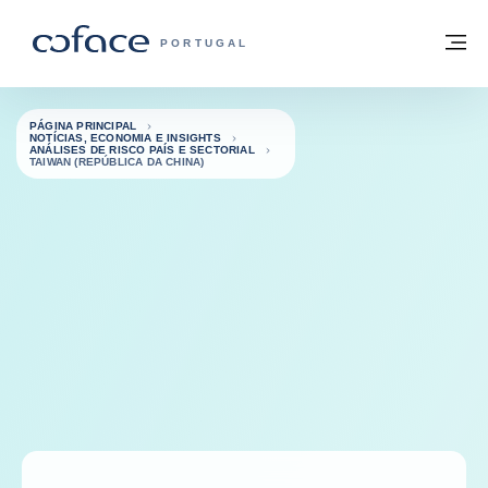
Aceder ao conteúdo
Voltar à página principal
M
COFACE FOR TRADE - HOMEPAGE DO 
PORTUGAL
PÁGINA PRINCIPAL
NOTÍCIAS, ECONOMIA E INSIGHTS
ANÁLISES DE RISCO PAÍS E SECTORIAL
TAIWAN (REPÚBLICA DA CHINA)