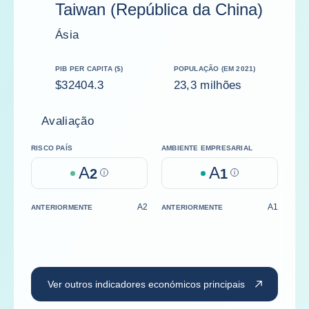
Taiwan (República da China)
Ásia
PIB PER CAPITA ($)
POPULAÇÃO (EM 2021)
$32404.3
23,3 milhões
Avaliação
RISCO PAÍS
AMBIENTE EMPRESARIAL
A
A
2
Help
1
Help
A2
A1
ANTERIORMENTE
ANTERIORMENTE
Ver outros indicadores económicos principais