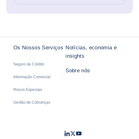
Os Nossos Serviços
Notícias, economia e
insights
Seguro de Crédito
Sobre nós
Informação Comercial
Riscos Especiais
Gestão de Cobranças
LinkedIn
Twitter
Youtube
- Coface
- Coface
- Coface