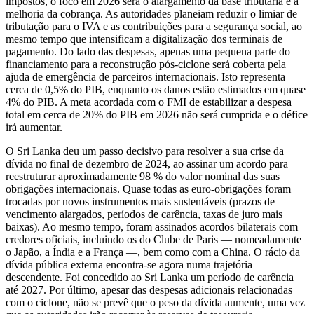
impostos, o foco em 2026 será o alargamento da base tributária e a
melhoria da cobrança. As autoridades planeiam reduzir o limiar de
tributação para o IVA e as contribuições para a segurança social, ao
mesmo tempo que intensificam a digitalização dos terminais de
pagamento. Do lado das despesas, apenas uma pequena parte do
financiamento para a reconstrução pós-ciclone será coberta pela
ajuda de emergência de parceiros internacionais. Isto representa
cerca de 0,5% do PIB, enquanto os danos estão estimados em quase
4% do PIB. A meta acordada com o FMI de estabilizar a despesa
total em cerca de 20% do PIB em 2026 não será cumprida e o défice
irá aumentar.
O Sri Lanka deu um passo decisivo para resolver a sua crise da
dívida no final de dezembro de 2024, ao assinar um acordo para
reestruturar aproximadamente 98 % do valor nominal das suas
obrigações internacionais. Quase todas as euro-obrigações foram
trocadas por novos instrumentos mais sustentáveis (prazos de
vencimento alargados, períodos de carência, taxas de juro mais
baixas). Ao mesmo tempo, foram assinados acordos bilaterais com
credores oficiais, incluindo os do Clube de Paris — nomeadamente
o Japão, a Índia e a França —, bem como com a China. O rácio da
dívida pública externa encontra-se agora numa trajetória
descendente. Foi concedido ao Sri Lanka um período de carência
até 2027. Por último, apesar das despesas adicionais relacionadas
com o ciclone, não se prevê que o peso da dívida aumente, uma vez