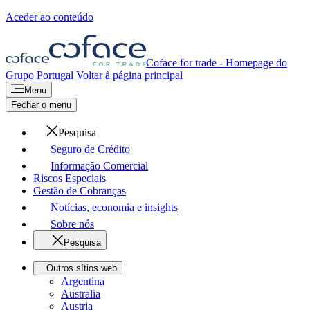
Aceder ao conteúdo
Coface for trade - Homepage do
Grupo
Portugal
Voltar à página principal
Menu
Fechar o menu
Pesquisa
Seguro de Crédito
Informação Comercial
Riscos Especiais
Gestão de Cobranças
Notícias, economia e insights
Sobre nós
Pesquisa
Outros sítios web
Argentina
Australia
Austria