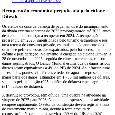
mudança após a crise de 2022
Recuperação económica prejudicada pelo ciclone
Ditwah
Os efeitos da crise da balança de pagamentos e do incumprimento
da dívida externa soberana de 2022 prolongaram-se até 2023, antes
de a economia começar a recuperar em 2024. A recuperação
prosseguiu em 2025, impulsionada pelo turismo estrangeiro e por
uma retoma do consumo privado, estimulada pelo aumento dos
salários e pelas remessas dos expatriados, pelo forte crescimento do
crédito e pela deflação. No entanto, a chegada do ciclone Ditwah, a
28 de novembro de 2025, seguida de chuvas torrenciais, causou
danos significativos. O Banco Mundial estima que os danos físicos
diretos sejam equivalentes a 4% do PIB de 2024. As infraestruturas
— estradas, pontes, vias férreas e redes de água — representaram a
maior parte dos danos, estimados em 1,735 mil milhões de dólares,
seguidas pela habitação (985 milhões de dólares) e pela agricultura
(814 milhões de dólares).
A destruição provocou, sem dúvida, uma quebra na atividade na
viragem de 2025 para 2026. No entanto, espera-se que a atividade
recupere rapidamente. O setor da construção deverá registar a taxa
de crescimento mais elevada, devido à forte procura de
reconstrução. No entanto, os serviços (59 % do PIB em 2024)