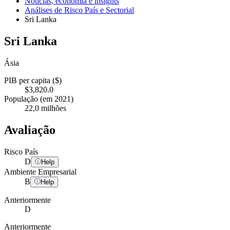
Notícias, economia e insights
Análises de Risco País e Sectorial
Sri Lanka
Sri Lanka
Ásia
PIB per capita ($)
$3,820.0
População (em 2021)
22,0 milhões
Avaliação
Risco País
D
Help
Ambiente Empresarial
B
Help
Anteriormente
D
Anteriormente