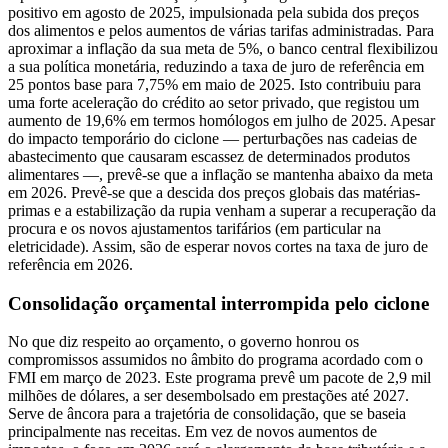
positivo em agosto de 2025, impulsionada pela subida dos preços
dos alimentos e pelos aumentos de várias tarifas administradas. Para
aproximar a inflação da sua meta de 5%, o banco central flexibilizou
a sua política monetária, reduzindo a taxa de juro de referência em
25 pontos base para 7,75% em maio de 2025. Isto contribuiu para
uma forte aceleração do crédito ao setor privado, que registou um
aumento de 19,6% em termos homólogos em julho de 2025. Apesar
do impacto temporário do ciclone — perturbações nas cadeias de
abastecimento que causaram escassez de determinados produtos
alimentares —, prevê-se que a inflação se mantenha abaixo da meta
em 2026. Prevê-se que a descida dos preços globais das matérias-
primas e a estabilização da rupia venham a superar a recuperação da
procura e os novos ajustamentos tarifários (em particular na
eletricidade). Assim, são de esperar novos cortes na taxa de juro de
referência em 2026.
Consolidação orçamental interrompida pelo ciclone
No que diz respeito ao orçamento, o governo honrou os
compromissos assumidos no âmbito do programa acordado com o
FMI em março de 2023. Este programa prevê um pacote de 2,9 mil
milhões de dólares, a ser desembolsado em prestações até 2027.
Serve de âncora para a trajetória de consolidação, que se baseia
principalmente nas receitas. Em vez de novos aumentos de