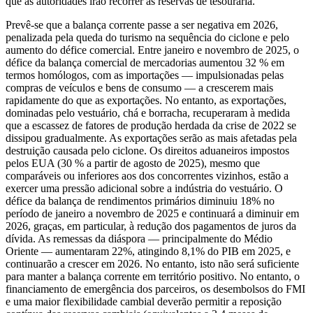
que as autoridades irão recorrer às reservas de tesouraria.
Prevê-se que a balança corrente passe a ser negativa em 2026,
penalizada pela queda do turismo na sequência do ciclone e pelo
aumento do défice comercial. Entre janeiro e novembro de 2025, o
défice da balança comercial de mercadorias aumentou 32 % em
termos homólogos, com as importações — impulsionadas pelas
compras de veículos e bens de consumo — a crescerem mais
rapidamente do que as exportações. No entanto, as exportações,
dominadas pelo vestuário, chá e borracha, recuperaram à medida
que a escassez de fatores de produção herdada da crise de 2022 se
dissipou gradualmente. As exportações serão as mais afetadas pela
destruição causada pelo ciclone. Os direitos aduaneiros impostos
pelos EUA (30 % a partir de agosto de 2025), mesmo que
comparáveis ou inferiores aos dos concorrentes vizinhos, estão a
exercer uma pressão adicional sobre a indústria do vestuário. O
défice da balança de rendimentos primários diminuiu 18% no
período de janeiro a novembro de 2025 e continuará a diminuir em
2026, graças, em particular, à redução dos pagamentos de juros da
dívida. As remessas da diáspora — principalmente do Médio
Oriente — aumentaram 22%, atingindo 8,1% do PIB em 2025, e
continuarão a crescer em 2026. No entanto, isto não será suficiente
para manter a balança corrente em território positivo. No entanto, o
financiamento de emergência dos parceiros, os desembolsos do FMI
e uma maior flexibilidade cambial deverão permitir a reposição