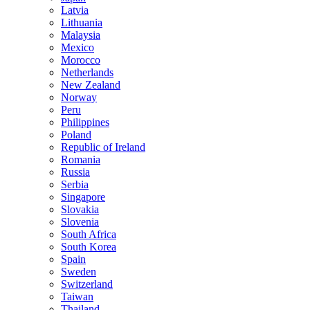
Latvia
Lithuania
Malaysia
Mexico
Morocco
Netherlands
New Zealand
Norway
Peru
Philippines
Poland
Republic of Ireland
Romania
Russia
Serbia
Singapore
Slovakia
Slovenia
South Africa
South Korea
Spain
Sweden
Switzerland
Taiwan
Thailand