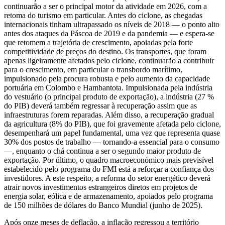
continuarão a ser o principal motor da atividade em 2026, com a
retoma do turismo em particular. Antes do ciclone, as chegadas
internacionais tinham ultrapassado os níveis de 2018 — o ponto alto
antes dos ataques da Páscoa de 2019 e da pandemia — e espera-se
que retomem a trajetória de crescimento, apoiadas pela forte
competitividade de preços do destino. Os transportes, que foram
apenas ligeiramente afetados pelo ciclone, continuarão a contribuir
para o crescimento, em particular o transbordo marítimo,
impulsionado pela procura robusta e pelo aumento da capacidade
portuária em Colombo e Hambantota. Impulsionada pela indústria
do vestuário (o principal produto de exportação), a indústria (27 %
do PIB) deverá também regressar à recuperação assim que as
infraestruturas forem reparadas. Além disso, a recuperação gradual
da agricultura (8% do PIB), que foi gravemente afetada pelo ciclone,
desempenhará um papel fundamental, uma vez que representa quase
30% dos postos de trabalho — tornando-a essencial para o consumo
—, enquanto o chá continua a ser o segundo maior produto de
exportação. Por último, o quadro macroeconómico mais previsível
estabelecido pelo programa do FMI está a reforçar a confiança dos
investidores. A este respeito, a reforma do setor energético deverá
atrair novos investimentos estrangeiros diretos em projetos de
energia solar, eólica e de armazenamento, apoiados pelo programa
de 150 milhões de dólares do Banco Mundial (junho de 2025).
Após onze meses de deflação, a inflação regressou a território