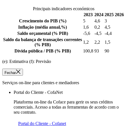
Principais indicadores económicos
2023
2024
2025
2026
Crescimento do PIB
(%)
5
4,6
3
Inflação
(média anual,%)
1,6
0,2
4,5
Saldo orçamental
(% PIB)
-5,6
-4,5
-4,4
Saldo da balança de transações correntes
1,2
2,2
1,5
(% PIB)
Dívida pública / PIB
(% PIB)
100,8
93
90
(e): Estimativa (f): Previsão
Fechar
Serviços on-line para clientes e mediadores
Portal do Cliente - CofaNet
Plataforma on-line da Coface para gerir os seus créditos
comerciais. Acesso a todas as ferramentas de acordo com o
seu contrato.
Portal do Cliente - Cofanet