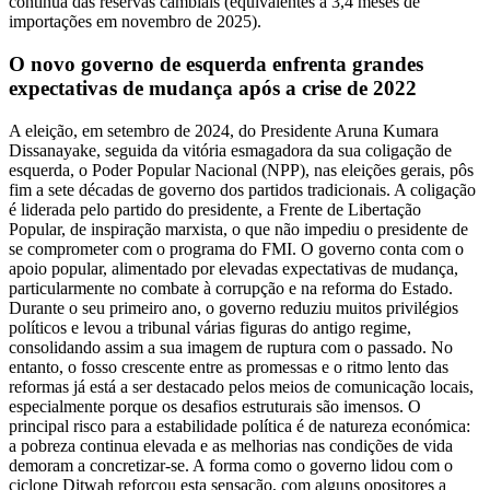
contínua das reservas cambiais (equivalentes a 3,4 meses de
importações em novembro de 2025).
O novo governo de esquerda enfrenta grandes
expectativas de mudança após a crise de 2022
A eleição, em setembro de 2024, do Presidente Aruna Kumara
Dissanayake, seguida da vitória esmagadora da sua coligação de
esquerda, o Poder Popular Nacional (NPP), nas eleições gerais, pôs
fim a sete décadas de governo dos partidos tradicionais. A coligação
é liderada pelo partido do presidente, a Frente de Libertação
Popular, de inspiração marxista, o que não impediu o presidente de
se comprometer com o programa do FMI. O governo conta com o
apoio popular, alimentado por elevadas expectativas de mudança,
particularmente no combate à corrupção e na reforma do Estado.
Durante o seu primeiro ano, o governo reduziu muitos privilégios
políticos e levou a tribunal várias figuras do antigo regime,
consolidando assim a sua imagem de ruptura com o passado. No
entanto, o fosso crescente entre as promessas e o ritmo lento das
reformas já está a ser destacado pelos meios de comunicação locais,
especialmente porque os desafios estruturais são imensos. O
principal risco para a estabilidade política é de natureza económica:
a pobreza continua elevada e as melhorias nas condições de vida
demoram a concretizar-se. A forma como o governo lidou com o
ciclone Ditwah reforçou esta sensação, com alguns opositores a