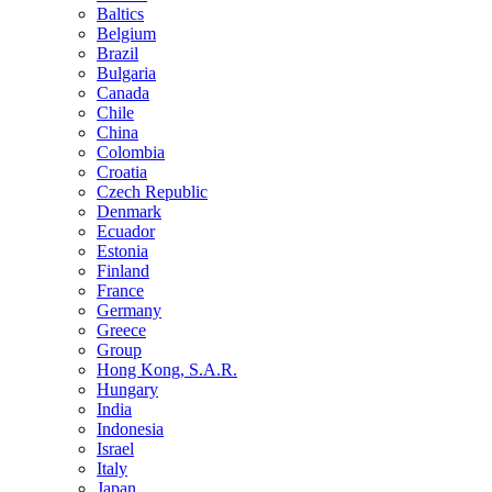
Baltics
Belgium
Brazil
Bulgaria
Canada
Chile
China
Colombia
Croatia
Czech Republic
Denmark
Ecuador
Estonia
Finland
France
Germany
Greece
Group
Hong Kong, S.A.R.
Hungary
India
Indonesia
Israel
Italy
Japan