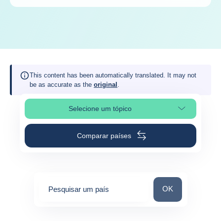
This content has been automatically translated. It may not
be as accurate as the
original
.
Selecione um tópico
Selecionar a secção da página
Comparar países
Pesquisar um paí
OK
Pesquisar um país
0
suggestions