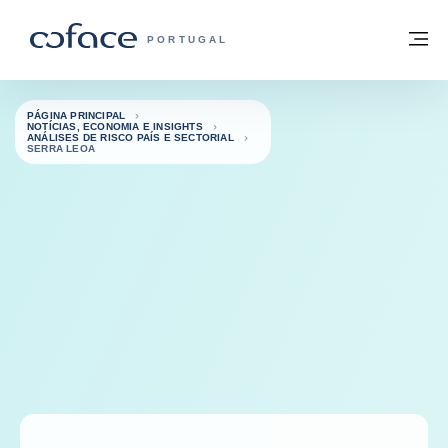
Aceder ao conteúdo
Voltar à página principal
M
COFACE FOR TRADE - HOMEPAGE DO 
PORTUGAL
PÁGINA PRINCIPAL
NOTÍCIAS, ECONOMIA E INSIGHTS
ANÁLISES DE RISCO PAÍS E SECTORIAL
SERRA LEOA