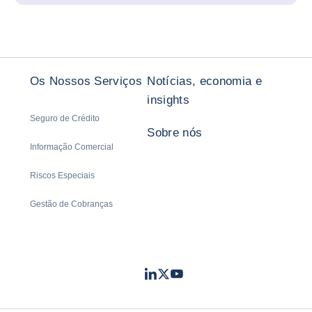
Os Nossos Serviços
Notícias, economia e
insights
Seguro de Crédito
Sobre nós
Informação Comercial
Riscos Especiais
Gestão de Cobranças
LinkedIn
Twitter
Youtube
- Coface
- Coface
- Coface