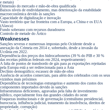
e metais)
Dimensão do mercado e mão-de-obra qualificada
Baixos níveis de endividamento, mas deterioração da estabilidade
macroeconómica devido às sanções
Capacidade de digitalização e inovação
Vasto território que faz fronteira com a Europa, a China e os EUA
(Alasca)
Fundo soberano com recursos duradouros
Controlo de metade do Ártico
Weaknesses
Sanções severas e numerosas impostas pelo Ocidente desde a
anexação da Crimeia em 2014 e, sobretudo, desde a invasão da
Ucrânia em 2022.
Dependência dos preços dos hidrocarbonetos (39 % do PIB e 30 %
das receitas públicas federais em 2024, respetivamente)
A falta de pontos de transbordo de gás para as exportações rejeitadas
pela Europa está a ser redirecionada para a Ásia
Declínio demográfico; escassez de mão-de-obra
Ausência de acordos comerciais, para além dos celebrados com os seus
vizinhos mais próximos
Dependência de tecnologias estrangeiras e aumento dos custos dos
componentes importados devido às sanções
Infraestruturas deficientes, agravadas pela falta de investimento
público, especialmente fora das grandes cidades do oeste
Fraquezas institucionais e de governação (centralismo presidencial,
burocracia, influência judicial, tratamento da insolvência, direitos de
propriedade, corrupção)