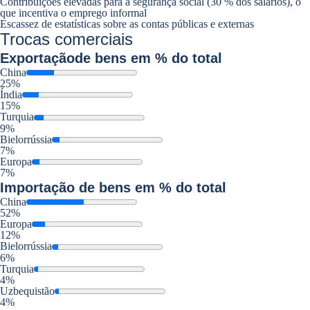
Contribuições elevadas para a segurança social (30 % dos salários), o
que incentiva o emprego informal
Escassez de estatísticas sobre as contas públicas e externas
Trocas comerciais
Exportação
de bens em % do total
China
25%
Índia
15%
Turquia
9%
Bielorrússia
7%
Europa
7%
Importação
de bens em % do total
China
52%
Europa
12%
Bielorrússia
6%
Turquia
4%
Uzbequistão
4%