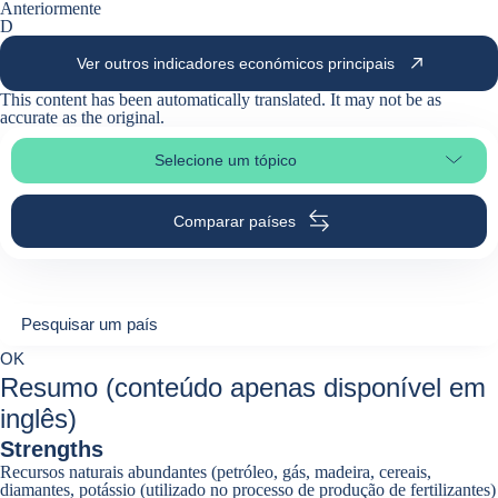
Anteriormente
D
Ver outros indicadores económicos principais
This content has been automatically translated. It may not be as
accurate as the
original
.
Selecione um tópico
Selecionar a secção da página
Comparar países
Pesquisar um país
Pesquisar um país
0
OK
suggestions
Resumo (conteúdo apenas disponível em
inglês)
Strengths
Recursos naturais abundantes (petróleo, gás, madeira, cereais,
diamantes, potássio (utilizado no processo de produção de fertilizantes)