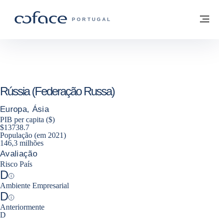
Aceder ao conteúdo
Voltar à página principal
M
COFACE FOR TRADE - HOMEPAGE DO 
PORTUGAL
Rússia (Federação Russa)
Europa, Ásia
PIB per capita ($)
$13738.7
População (em 2021)
146,3 milhões
Avaliação
Risco País
D
Help
Ambiente Empresarial
D
Help
Anteriormente
D