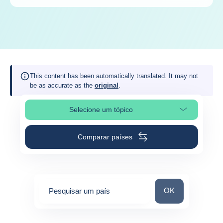
This content has been automatically translated. It may not
be as accurate as the
original
.
Selecione um tópico
Selecionar a secção da página
Comparar países
Pesquisar um paí
OK
Pesquisar um país
0
suggestions