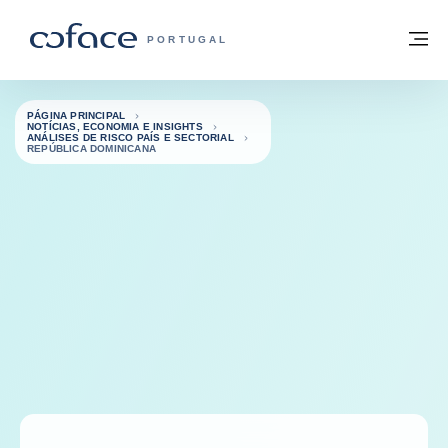
Aceder ao conteúdo
Voltar à página principal
M
COFACE FOR TRADE - HOMEPAGE DO 
PORTUGAL
PÁGINA PRINCIPAL
NOTÍCIAS, ECONOMIA E INSIGHTS
ANÁLISES DE RISCO PAÍS E SECTORIAL
REPÚBLICA DOMINICANA