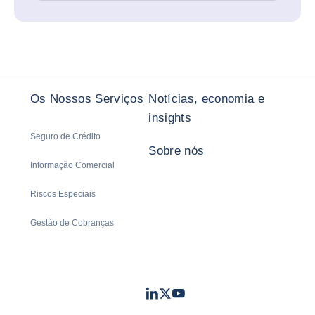
Os Nossos Serviços
Notícias, economia e
insights
Seguro de Crédito
Sobre nós
Informação Comercial
Riscos Especiais
Gestão de Cobranças
LinkedIn
Twitter
Youtube
- Coface
- Coface
- Coface