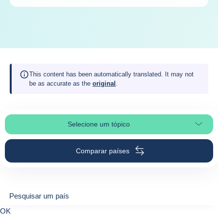
This content has been automatically translated. It may not
be as accurate as the
original
.
Selecione um tópico
Selecionar a secção da página
Comparar países
Pesquisar um país
Pesquisar um país
0
OK
suggestions