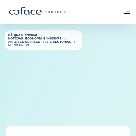
Aceder ao conteúdo
Voltar à página principal
M
COFACE FOR TRADE - HOMEPAGE DO 
PORTUGAL
PÁGINA PRINCIPAL
NOTÍCIAS, ECONOMIA E INSIGHTS
ANÁLISES DE RISCO PAÍS E SECTORIAL
REINO UNIDO