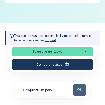
This content has been automatically translated. It may not
be as accurate as the
original
.
Selecione um tópico
Selecionar a secção da página
Comparar países
Pesquisar um paí
OK
Pesquisar um país
0
suggestions