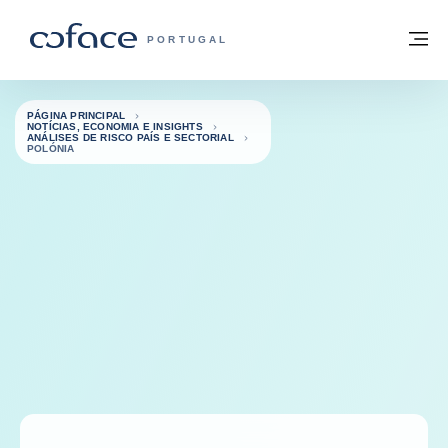
Aceder ao conteúdo
Voltar à página principal
M
COFACE FOR TRADE - HOMEPAGE DO 
PORTUGAL
PÁGINA PRINCIPAL
NOTÍCIAS, ECONOMIA E INSIGHTS
ANÁLISES DE RISCO PAÍS E SECTORIAL
POLÓNIA