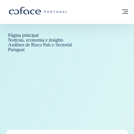
Aceder ao conteúdo
Voltar à página principal
M
COFACE FOR TRADE - HOMEPAGE DO 
PORTUGAL
Página principal
Notícias, economia e insights
Análises de Risco País e Sectorial
Paraguai