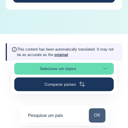
This content has been automatically translated. It may not
be as accurate as the
original
.
Selecione um tópico
Selecionar a secção da página
Comparar países
Pesquisar um paí
OK
Pesquisar um país
0
suggestions