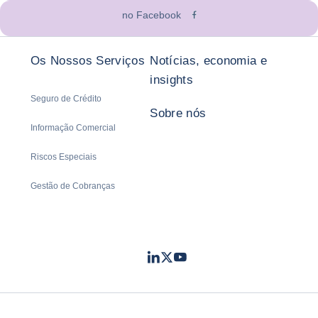
no Facebook
Os Nossos Serviços
Notícias, economia e
insights
Seguro de Crédito
Sobre nós
Informação Comercial
Riscos Especiais
Gestão de Cobranças
LinkedIn
Twitter
Youtube
- Coface
- Coface
- Coface