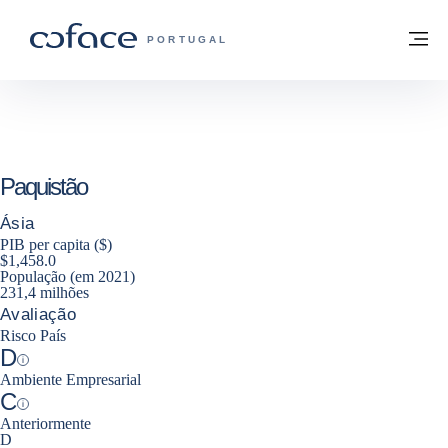
Aceder ao conteúdo
Voltar à página principal
M
COFACE FOR TRADE - HOMEPAGE DO 
PORTUGAL
Paquistão
Ásia
PIB per capita ($)
$1,458.0
População (em 2021)
231,4 milhões
Avaliação
Risco País
D
Help
Ambiente Empresarial
C
Help
Anteriormente
D