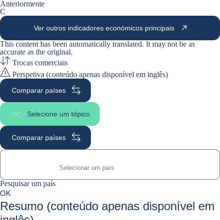
Anteriormente
C
Ver outros indicadores económicos principais
This content has been automatically translated. It may not be as
accurate as the
original
.
Trocas comerciais
Perspetiva (conteúdo apenas disponível em inglês)
Comparar países
Selecione um tópico
Selecionar a secção da página
Comparar países
Pesquisar um país
Pesquisar um país
0
OK
suggestions
Resumo (conteúdo apenas disponível em
inglês)