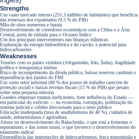
Strengths
Um vasto mercado interno (251,3 milhões de habitantes) que beneficia
das remessas dos expatriados (9,5 % do PIB)
Mão-de-obra numerosa e barata
Desenvolvimento de corredores económicos com a China e a Ásia
Central, porta de entrada para o Oceano Índico
Um dos principais intervenientes nas finanças islâmicas
Exploração da energia hidroelétrica e do carvão, e potencial para
hidrocarbonetos
Weaknesses
Tensões com os países vizinhos (Afeganistão, Irão, Índia), fragilidade
política e insegurança interna
Risco de incumprimento da dívida pública, baixas reservas cambiais e
dependência dos fundos do FMI
Um vasto setor informal (80 % dos postos de trabalho carecem de
proteção social) e baixas receitas fiscais (15 % do PIB) que pesam
sobre uma pequena minoria
Grandes empresas estatais ineficientes, forte influência do Estado —
em particular do exército — na economia, corrupção, politização do
sistema judicial e crédito direcionado para o setor público
Educação inadequada (taxa de analfabetismo de 40 %), cuidados de
saúde, infraestruturas e agricultura
Atraso no desenvolvimento do Baluchistão, o que está a fomentar o
separatismo, e das zonas rurais, o que favorece o desenvolvimento do
islamismo radical
Dependência das importações de hidrocarbonetos, fraca transmissão e