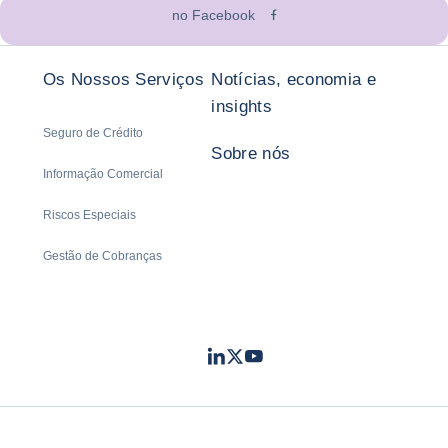
no Facebook
Os Nossos Serviços
Notícias, economia e
insights
Seguro de Crédito
Sobre nós
Informação Comercial
Riscos Especiais
Gestão de Cobranças
LinkedIn
Twitter
Youtube
- Coface
- Coface
- Coface